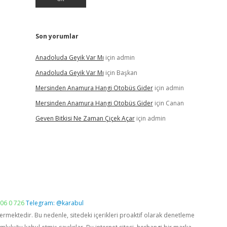
Son yorumlar
Anadoluda Geyik Var Mı
için
admin
Anadoluda Geyik Var Mı
için
Başkan
Mersinden Anamura Hangi Otobüs Gider
için
admin
Mersinden Anamura Hangi Otobüs Gider
için
Canan
Geven Bitkisi Ne Zaman Çiçek Açar
için
admin
06 0 726
Telegram: @karabul
vermektedir. Bu nedenle, sitedeki içerikleri proaktif olarak denetleme