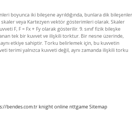
leri boyunca iki bileşene ayrıldığında, bunlara dik bileşenle
riz, skaler veya Kartezyen vektör gösterimleri olarak. Skaler
ti F, F = Fx + Fy olarak gösterilir. 9. sınıf fizik bileşke
an tek bir kuvvet ve ilişkili torktur. Bir nesne üzerinde,
ynı etkiye sahiptir. Torku belirlemek için, bu kuvvetin
eti terimi yalnızca kuvveti değil, aynı zamanda ilişkili torku
s://bendes.com.tr
knight online
nttgame
Sitemap