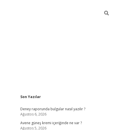
Sidebar
Son Yazılar
betexper güncel giri
Deney raporunda bulgular nasıl yazılır ?
Ağustos 6, 2026
Avene güneş kremi içeriğinde ne var ?
Ağustos 5, 2026