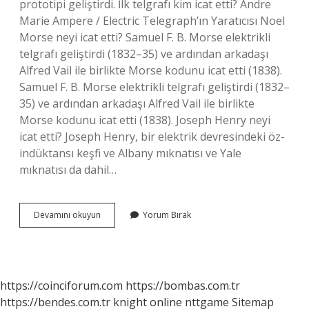
prototipi geliştirdi. İlk telgrafı kim icat etti? Andre
Marie Ampere / Electric Telegraph’ın Yaratıcısı Noel
Morse neyi icat etti? Samuel F. B. Morse elektrikli
telgrafı geliştirdi (1832–35) ve ardından arkadaşı
Alfred Vail ile birlikte Morse kodunu icat etti (1838).
Samuel F. B. Morse elektrikli telgrafı geliştirdi (1832–
35) ve ardından arkadaşı Alfred Vail ile birlikte
Morse kodunu icat etti (1838). Joseph Henry neyi
icat etti? Joseph Henry, bir elektrik devresindeki öz-
indüktansı keşfi ve Albany mıknatısı ve Yale
mıknatısı da dahil…
Samuel
Devamını okuyun
Yorum Bırak
Neyi
Icat
Etti
https://coinciforum.com
https://bombas.com.tr
https://bendes.com.tr
knight online
nttgame
Sitemap