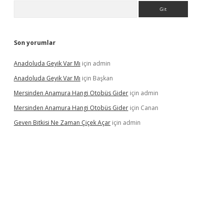
Arama
Son yorumlar
Anadoluda Geyik Var Mı
için
admin
Anadoluda Geyik Var Mı
için
Başkan
Mersinden Anamura Hangi Otobüs Gider
için
admin
Mersinden Anamura Hangi Otobüs Gider
için
Canan
Geven Bitkisi Ne Zaman Çiçek Açar
için
admin
ncel giriş