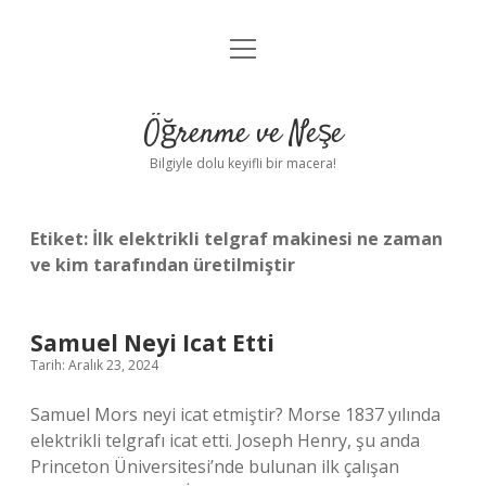
menüyü
Anasayfa
aç
Gizlilik Politikası
Öğrenme ve Neşe
Yasal Uyarı
Bilgiyle dolu keyifli bir macera!
Hakkımızda
Etiket:
İlk elektrikli telgraf makinesi ne zaman
ve kim tarafından üretilmiştir
Samuel Neyi Icat Etti
Tarih: Aralık 23, 2024
Samuel Mors neyi icat etmiştir? Morse 1837 yılında
elektrikli telgrafı icat etti. Joseph Henry, şu anda
Princeton Üniversitesi’nde bulunan ilk çalışan