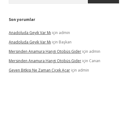
Son yorumlar
Anadoluda Geyik Var Mı
için
admin
Anadoluda Geyik Var Mı
için
Başkan
Mersinden Anamura Hangi Otobüs Gider
için
admin
Mersinden Anamura Hangi Otobüs Gider
için
Canan
Geven Bitkisi Ne Zaman Çiçek Açar
için
admin
ncel giriş