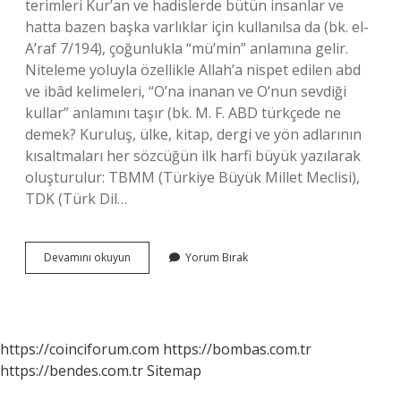
terimleri Kur’an ve hadislerde bütün insanlar ve
hatta bazen başka varlıklar için kullanılsa da (bk. el-
A’raf 7/194), çoğunlukla “mü’min” anlamına gelir.
Niteleme yoluyla özellikle Allah’a nispet edilen abd
ve ibâd kelimeleri, “O’na inanan ve O’nun sevdiği
kullar” anlamını taşır (bk. M. F. ABD türkçede ne
demek? Kuruluş, ülke, kitap, dergi ve yön adlarının
kısaltmaları her sözcüğün ilk harfi büyük yazılarak
oluşturulur: TBMM (Türkiye Büyük Millet Meclisi),
TDK (Türk Dil…
Abd
Devamını okuyun
Yorum Bırak
Manasi
Nedir
https://coinciforum.com
https://bombas.com.tr
https://bendes.com.tr
Sitemap