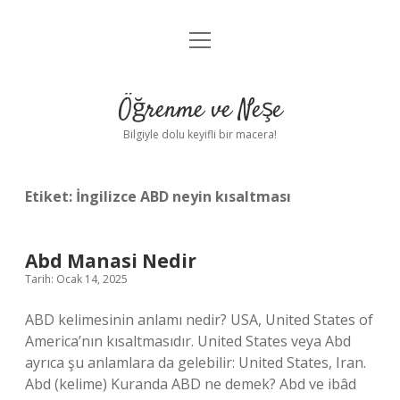
menüyü
Anasayfa
aç
Gizlilik Politikası
Öğrenme ve Neşe
Yasal Uyarı
Bilgiyle dolu keyifli bir macera!
Hakkımızda
Etiket:
İngilizce ABD neyin kısaltması
Abd Manasi Nedir
Tarih: Ocak 14, 2025
ABD kelimesinin anlamı nedir? USA, United States of
America’nın kısaltmasıdır. United States veya Abd
ayrıca şu anlamlara da gelebilir: United States, Iran.
Abd (kelime) Kuranda ABD ne demek? Abd ve ibâd