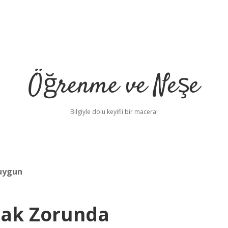
Öğrenme ve Neşe
Bilgiyle dolu keyifli bir macera!
 uygun
mak Zorunda