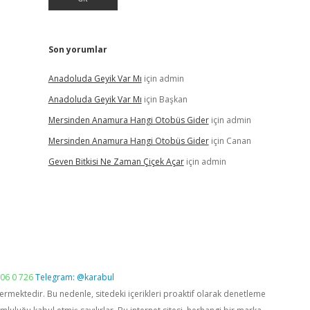
Son yorumlar
Anadoluda Geyik Var Mı
için
admin
Anadoluda Geyik Var Mı
için
Başkan
Mersinden Anamura Hangi Otobüs Gider
için
admin
Mersinden Anamura Hangi Otobüs Gider
için
Canan
Geven Bitkisi Ne Zaman Çiçek Açar
için
admin
06 0 726
Telegram: @karabul
vermektedir. Bu nedenle, sitedeki içerikleri proaktif olarak denetleme