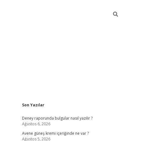
Sidebar
Son Yazılar
betexper güncel giri
Deney raporunda bulgular nasıl yazılır ?
Ağustos 6, 2026
Avene güneş kremi içeriğinde ne var ?
Ağustos 5, 2026