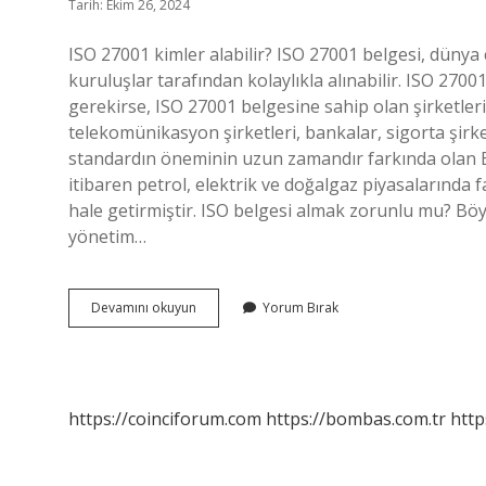
Tarih: Ekim 26, 2024
ISO 27001 kimler alabilir? ISO 27001 belgesi, dünya
kuruluşlar tarafından kolaylıkla alınabilir. ISO 2700
gerekirse, ISO 27001 belgesine sahip olan şirketleri g
telekomünikasyon şirketleri, bankalar, sigorta şirk
standardın öneminin uzun zamandır farkında olan E
itibaren petrol, elektrik ve doğalgaz piyasalarında 
hale getirmiştir. ISO belgesi almak zorunlu mu? Böyl
yönetim…
Iso
Devamını okuyun
Yorum Bırak
27001
Kimler
Almak
Zorunda
https://coinciforum.com
https://bombas.com.tr
http