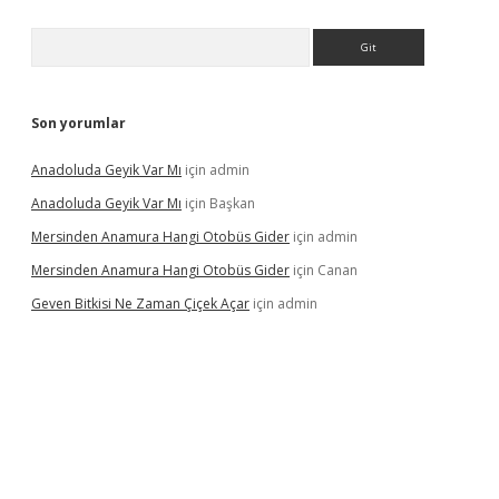
Arama
Son yorumlar
Anadoluda Geyik Var Mı
için
admin
Anadoluda Geyik Var Mı
için
Başkan
Mersinden Anamura Hangi Otobüs Gider
için
admin
Mersinden Anamura Hangi Otobüs Gider
için
Canan
Geven Bitkisi Ne Zaman Çiçek Açar
için
admin
ncel giriş