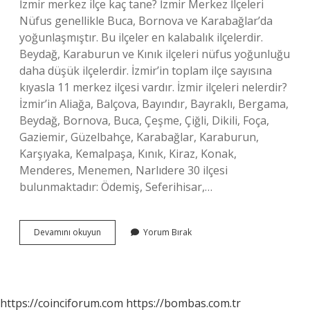
İzmir merkez ilçe kaç tane? İzmir Merkez İlçeleri
Nüfus genellikle Buca, Bornova ve Karabağlar’da
yoğunlaşmıştır. Bu ilçeler en kalabalık ilçelerdir.
Beydağ, Karaburun ve Kınık ilçeleri nüfus yoğunluğu
daha düşük ilçelerdir. İzmir’in toplam ilçe sayısına
kıyasla 11 merkez ilçesi vardır. İzmir ilçeleri nelerdir?
İzmir’in Aliağa, Balçova, Bayındır, Bayraklı, Bergama,
Beydağ, Bornova, Buca, Çeşme, Çiğli, Dikili, Foça,
Gaziemir, Güzelbahçe, Karabağlar, Karaburun,
Karşıyaka, Kemalpaşa, Kınık, Kiraz, Konak,
Menderes, Menemen, Narlıdere 30 ilçesi
bulunmaktadır: Ödemiş, Seferihisar,…
İZmir
Devamını okuyun
Yorum Bırak
Kaç
Tane
Ilçesi
Var
https://coinciforum.com
https://bombas.com.tr