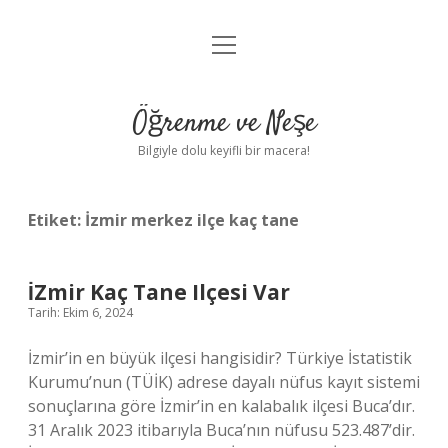
menüyü
Anasayfa
aç
Gizlilik Politikası
Öğrenme ve Neşe
Yasal Uyarı
Bilgiyle dolu keyifli bir macera!
Hakkımızda
Etiket:
İzmir merkez ilçe kaç tane
İZmir Kaç Tane Ilçesi Var
Tarih: Ekim 6, 2024
İzmir’in en büyük ilçesi hangisidir? Türkiye İstatistik
Kurumu’nun (TÜİK) adrese dayalı nüfus kayıt sistemi
sonuçlarına göre İzmir’in en kalabalık ilçesi Buca’dır.
31 Aralık 2023 itibarıyla Buca’nın nüfusu 523.487’dir.