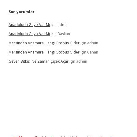
Son yorumlar
Anadoluda Geyik Var Mı
için
admin
Anadoluda Geyik Var Mı
için
Başkan
Mersinden Anamura Hangi Otobüs Gider
için
admin
Mersinden Anamura Hangi Otobüs Gider
için
Canan
Geven Bitkisi Ne Zaman Çiçek Açar
için
admin
ncel giriş