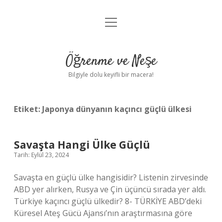
menüyü
Anasayfa
aç
Gizlilik Politikası
Öğrenme ve Neşe
Yasal Uyarı
Bilgiyle dolu keyifli bir macera!
Hakkımızda
Etiket:
Japonya dünyanın kaçıncı güçlü ülkesi
Savaşta Hangi Ülke Güçlü
Tarih: Eylül 23, 2024
Savaşta en güçlü ülke hangisidir? Listenin zirvesinde
ABD yer alırken, Rusya ve Çin üçüncü sırada yer aldı.
Türkiye kaçıncı güçlü ülkedir? 8- TÜRKİYE ABD’deki
Küresel Ateş Gücü Ajansı’nın araştırmasına göre