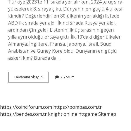
Türkiye 2023’te 11. sırada yer alırken, 2024’te üç sıra
yükselerek 8. sıraya çıktı. Dünyanın en güçlü 4 ülkesi
kimdir? Değerlendirilen 80 ülkenin yer aldığı listede
ABD ilk sırada yer aldı. İkinci sırada Rusya yer aldı,
ardından Çin geldi. Listenin ilk üç sırasının geçen
yılla aynı olduğu ortaya çıktı. İlk 10’daki diğer ülkeler
Almanya, İngiltere, Fransa, Japonya, İsrail, Suudi
Arabistan ve Güney Kore oldu. Dünyanın en güçlü
askeri kim? Burada da…
Savaşta
Devamını okuyun
2 Yorum
Hangi
Ülke
Güçlü
https://coinciforum.com
https://bombas.com.tr
https://bendes.com.tr
knight online
nttgame
Sitemap