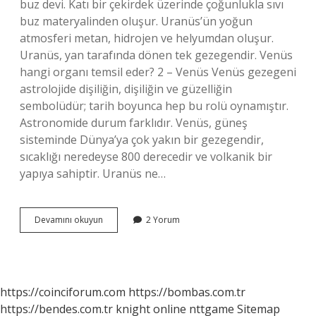
buz devi. Katı bir çekirdek üzerinde çoğunlukla sıvı
buz materyalinden oluşur. Uranüs’ün yoğun
atmosferi metan, hidrojen ve helyumdan oluşur.
Uranüs, yan tarafında dönen tek gezegendir. Venüs
hangi organı temsil eder? 2 – Venüs Venüs gezegeni
astrolojide dişiliğin, dişiliğin ve güzelliğin
sembolüdür; tarih boyunca hep bu rolü oynamıştır.
Astronomide durum farklıdır. Venüs, güneş
sisteminde Dünya’ya çok yakın bir gezegendir,
sıcaklığı neredeyse 800 derecedir ve volkanik bir
yapıya sahiptir. Uranüs ne…
Uranus
Devamını okuyun
2 Yorum
Hangi
Organ
https://coinciforum.com
https://bombas.com.tr
https://bendes.com.tr
knight online
nttgame
Sitemap