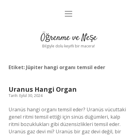
menüyü
Anasayfa
aç
Gizlilik Politikası
Öğrenme ve Neşe
Yasal Uyarı
Bilgiyle dolu keyifli bir macera!
Hakkımızda
Etiket:
Jüpiter hangi organı temsil eder
Uranus Hangi Organ
Tarih: Eylül 30, 2024
Uranüs hangi organı temsil eder? Uranüs vücuttaki
genel ritmi temsil ettiği için sinüs düğümleri, kalp
ritmi bozuklukları gibi düzensizlikleri temsil eder.
Uranüs gaz devi mi? Uranüs bir gaz devi değil, bir