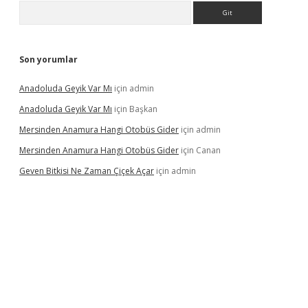
Arama
Son yorumlar
Anadoluda Geyik Var Mı
için
admin
Anadoluda Geyik Var Mı
için
Başkan
Mersinden Anamura Hangi Otobüs Gider
için
admin
Mersinden Anamura Hangi Otobüs Gider
için
Canan
Geven Bitkisi Ne Zaman Çiçek Açar
için
admin
güncel giriş