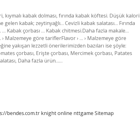
i, kıymalı kabak dolması, fırında kabak köftesi. Düşük kaloril
ne gelen kabak; zeytinyağlı… Cevizli kabak salatası… Fırında
p. … Kabak çorbası … Kabak chitmesi.Daha fazla makale…
› … › Malzemeye göre tariflerFlavor › … › Malzemeye göre
ine yakışan lezzetli önerilerimizden bazıları ise şöyle:
domates çorbası, Erişte çorbası, Mercimek çorbası, Patates
salatası, Daha fazla ürün……
s://bendes.com.tr
knight online
nttgame
Sitemap