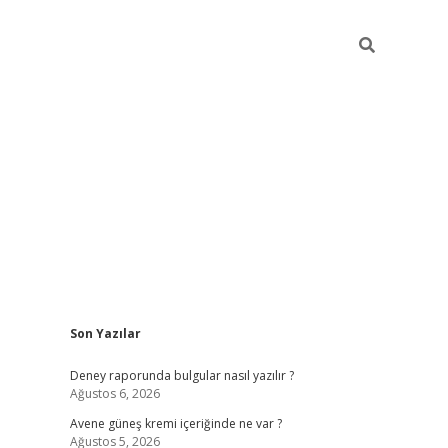
Sidebar
Son Yazılar
betexper güncel giri
Deney raporunda bulgular nasıl yazılır ?
Ağustos 6, 2026
Avene güneş kremi içeriğinde ne var ?
Ağustos 5, 2026