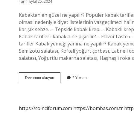
Tarih: Eylül 25, 2024
Kabaktan en güzel ne yapılır? Popüler kabak tarifler
olması nedeniyle diyet listelerinin vazgeçilmezi hali
karışık sebze. … Tepside kabak krep. … Kabaklı kre
Kabak tarifleri: kabakla ne pişirilir? – FlavorTaste 
tarifler Kabak yemeği yanına ne yapılır? Kabak yemeğ
Semizotu salatası, Köfteli yoğurt çorbası, Labneli 
salatası, Yoğurtlu makarna salatası, Haşhaşlı roka 
Kabakla
Devamını okuyun
2 Yorum
Ne
Yapsam
https://coinciforum.com
https://bombas.com.tr
http