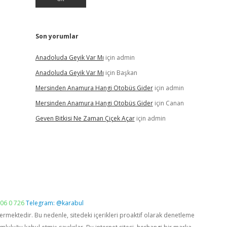
Son yorumlar
Anadoluda Geyik Var Mı
için
admin
Anadoluda Geyik Var Mı
için
Başkan
Mersinden Anamura Hangi Otobüs Gider
için
admin
Mersinden Anamura Hangi Otobüs Gider
için
Canan
Geven Bitkisi Ne Zaman Çiçek Açar
için
admin
06 0 726
Telegram: @karabul
vermektedir. Bu nedenle, sitedeki içerikleri proaktif olarak denetleme