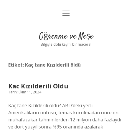
menüyü
Anasayfa
aç
Gizlilik Politikası
Öğrenme ve Neşe
Yasal Uyarı
Bilgiyle dolu keyifli bir macera!
Hakkımızda
Etiket:
Kaç tane Kızılderili öldü
Kac Kızılderili Oldu
Tarih: Ekim 11, 2024
Kaç tane Kızılderili öldü? ABD’deki yerli
Amerikalıların nüfusu, temas kurulmadan önce en
muhafazakar tahminlerden 12 milyon daha fazlaydı
ve dört yüzyıl sonra %95 oranında azalarak