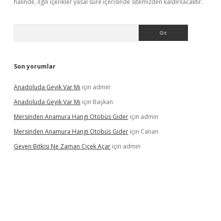
halinde, ilgili içerikler yasal süre içerisinde sitemizden kaldırılacaktır.
Arama
Son yorumlar
Anadoluda Geyik Var Mı
için
admin
Anadoluda Geyik Var Mı
için
Başkan
Mersinden Anamura Hangi Otobüs Gider
için
admin
Mersinden Anamura Hangi Otobüs Gider
için
Canan
Geven Bitkisi Ne Zaman Çiçek Açar
için
admin