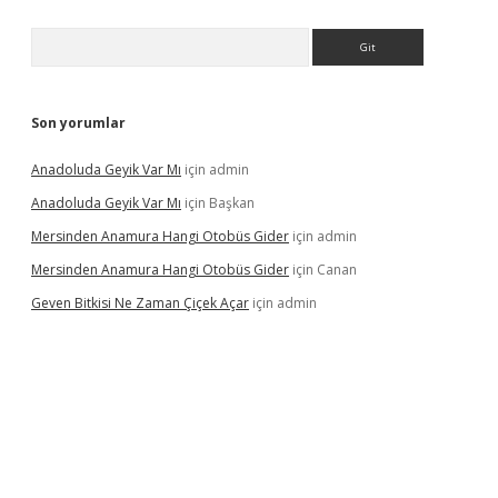
Arama
Son yorumlar
Anadoluda Geyik Var Mı
için
admin
Anadoluda Geyik Var Mı
için
Başkan
Mersinden Anamura Hangi Otobüs Gider
için
admin
Mersinden Anamura Hangi Otobüs Gider
için
Canan
Geven Bitkisi Ne Zaman Çiçek Açar
için
admin
üncel giriş