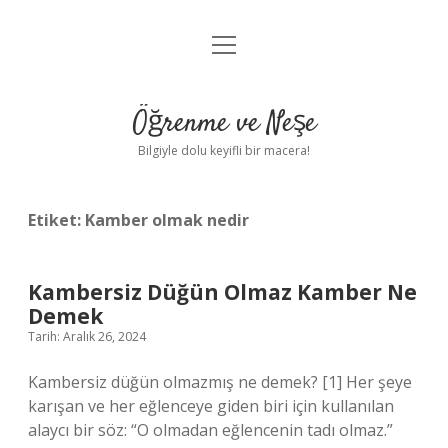
menüyü
Anasayfa
aç
Gizlilik Politikası
Öğrenme ve Neşe
Yasal Uyarı
Bilgiyle dolu keyifli bir macera!
Hakkımızda
Etiket:
Kamber olmak nedir
Kambersiz Düğün Olmaz Kamber Ne
Demek
Tarih: Aralık 26, 2024
Kambersiz düğün olmazmış ne demek? [1] Her şeye
karışan ve her eğlenceye giden biri için kullanılan
alaycı bir söz: “O olmadan eğlencenin tadı olmaz.”