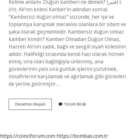
Kelime anlamı. Düğün kamberi ne demek? (ﻗﻨﺒﺮ) i.
(Hz. Ali’nin kölesi Kanber’in adından sonra)
“Kambersiz düğün olmaz” sözünde, her işe ve
toplantıya karışmak meraklısı olanlara bir sitem ve
şaka olarak geçmektedir. Kambersiz düğün olmaz
kamber kimdir? Kamber Olmadan Düğün Olmaz,
Hazreti Ali’nin sadık, bağlı ve sevgili siyah kölesinin
adıdır. Halifeliği sırasında kendi hacı olarak hizmet
etmiş; ona olan bağlılığıyla ünlenmiş, ana
görevlerinin yanı sıra günlük işlerini yürütmek,
misafirlerini karşılamak ve ağırlamak gibi görevleri
de yerine getirmiştir.…
Kambersiz
Devamını okuyun
Yorum Bırak
Düğün
Olmaz
Kamber
Ne
Demek
https://coinciforum.com
https://bombas.com.tr