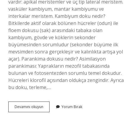
vardır: apikal meristemler ve üç tip lateral meristem.
vasküler kambiyum, mantar kambiyumu ve
interkalar meristem. Kambiyum doku nedir?
Bitkilerde aktif olarak bölünen hücreler (odun) ile
floem dokusu (sak) arasındaki tabaka olan
kambiyum, gövde ve köklerin sekonder
büyümesinden sorumludur (sekonder büyüme ilk
mevsimden sonra gerçekleşir ve kalınlıkta artışa yol
açar). Parankima dokusu nedir? Asimilasyon
parankiması: Yaprakların mezofil tabakasında
bulunan ve fotosentezden sorumlu temel dokudur.
Hücreleri klorofil açısından oldukça zengindir. Ayrıca
bu doku, terleme,…
Kambiyum
Devamını okuyun
Yorum Bırak
Hangi
Doku