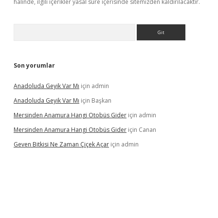
halinde, ilgili içerikler yasal süre içerisinde sitemizden kaldırılacaktır.
Arama
Son yorumlar
Anadoluda Geyik Var Mı
için
admin
Anadoluda Geyik Var Mı
için
Başkan
Mersinden Anamura Hangi Otobüs Gider
için
admin
Mersinden Anamura Hangi Otobüs Gider
için
Canan
Geven Bitkisi Ne Zaman Çiçek Açar
için
admin