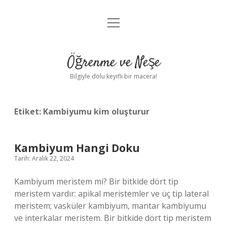
menüyü
Anasayfa
aç
Gizlilik Politikası
Öğrenme ve Neşe
Yasal Uyarı
Bilgiyle dolu keyifli bir macera!
Hakkımızda
Etiket:
Kambiyumu kim oluşturur
Kambiyum Hangi Doku
Tarih: Aralık 22, 2024
Kambiyum meristem mi? Bir bitkide dört tip
meristem vardır: apikal meristemler ve üç tip lateral
meristem; vasküler kambiyum, mantar kambiyumu
ve interkalar meristem. Bir bitkide dört tip meristem