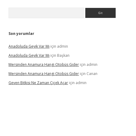
Arama
Son yorumlar
Anadoluda Geyik Var Mı
için
admin
Anadoluda Geyik Var Mı
için
Başkan
Mersinden Anamura Hangi Otobüs Gider
için
admin
Mersinden Anamura Hangi Otobüs Gider
için
Canan
Geven Bitkisi Ne Zaman Çiçek Açar
için
admin
ncel giriş