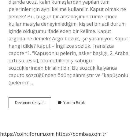
dışında ucuz, kalın kumaşlardan yapılan tüm
pelerinler için aynı kelime kullanılır. Kaput olmak ne
demek? Bu, bugün bir arkadaşımın cümle içinde
kullanmasıyla deneyimlediğim, kişisel bir acil durum
içinde olduğumu ifade eden bir kelime. Kaput
argoda ne demek? Argo bozuk, işe yaramıyor. Kaput
hangi dilde? kaput – İngilizce sözlük. Fransızca
capote “1. “Kapüşonlu pelerin, asker başlığı, 2. Araba
örtüsü [eski], otomobilin dış kabuğu”
sözcüklerinden bir alıntıdır. Bu sözcük İtalyanca
caputo sözcüğünden ödünç alınmıştır ve “kapüşonlu
(pelerin)”…
Kaput
Devamını okuyun
Yorum Bırak
Ne
Demek
Tdk
https://coinciforum.com
https://bombas.com.tr