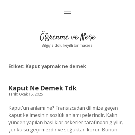
menüyü
Anasayfa
aç
Gizlilik Politikası
Öğrenme ve Neşe
Yasal Uyarı
Bilgiyle dolu keyifli bir macera!
Hakkımızda
Etiket:
Kaput yapmak ne demek
Kaput Ne Demek Tdk
Tarih: Ocak 15, 2025
Kaput’un anlamı ne? Fransızcadan dilimize geçen
kaput kelimesinin sözlük anlamı pelerindir. Kalın
yünden yapılan başlıklar askerler tarafından giyilir,
çünkü su geçirmezdir ve soğuktan korur. Bunun