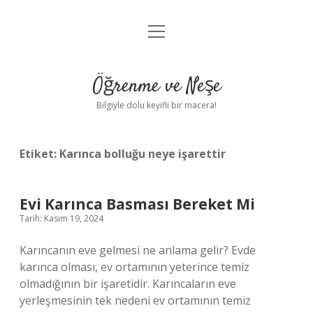
menüyü
Anasayfa
aç
Gizlilik Politikası
Öğrenme ve Neşe
Yasal Uyarı
Bilgiyle dolu keyifli bir macera!
Hakkımızda
Etiket:
Karınca bolluğu neye işarettir
Evi Karınca Basması Bereket Mi
Tarih: Kasım 19, 2024
Karıncanın eve gelmesi ne anlama gelir? Evde
karınca olması, ev ortamının yeterince temiz
olmadığının bir işaretidir. Karıncaların eve
yerleşmesinin tek nedeni ev ortamının temiz