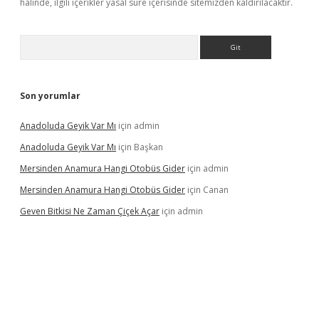
halinde, ilgili içerikler yasal süre içerisinde sitemizden kaldırılacaktır.
Arama
Son yorumlar
Anadoluda Geyik Var Mı
için
admin
Anadoluda Geyik Var Mı
için
Başkan
Mersinden Anamura Hangi Otobüs Gider
için
admin
Mersinden Anamura Hangi Otobüs Gider
için
Canan
Geven Bitkisi Ne Zaman Çiçek Açar
için
admin