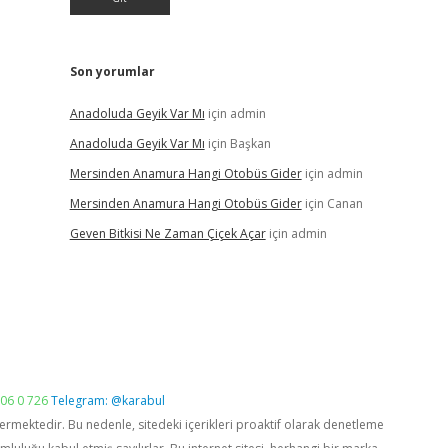
Son yorumlar
Anadoluda Geyik Var Mı
için
admin
Anadoluda Geyik Var Mı
için
Başkan
Mersinden Anamura Hangi Otobüs Gider
için
admin
Mersinden Anamura Hangi Otobüs Gider
için
Canan
Geven Bitkisi Ne Zaman Çiçek Açar
için
admin
06 0 726
Telegram: @karabul
vermektedir. Bu nedenle, sitedeki içerikleri proaktif olarak denetleme