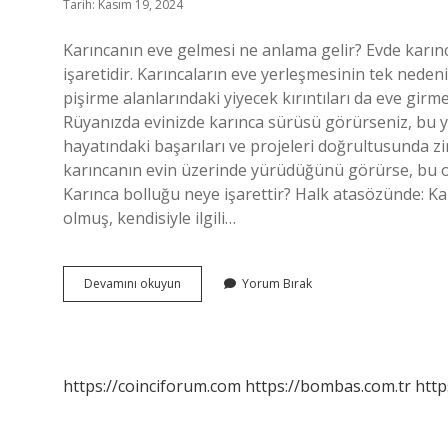
Tarih: Kasım 19, 2024
Karıncanın eve gelmesi ne anlama gelir? Evde karınc
işaretidir. Karıncaların eve yerleşmesinin tek nede
pişirme alanlarındaki yiyecek kırıntıları da eve girme
Rüyanızda evinizde karınca sürüsü görürseniz, bu yük
hayatındaki başarıları ve projeleri doğrultusunda z
karıncanın evin üzerinde yürüdüğünü görürse, bu on
Karınca bolluğu neye işarettir? Halk atasözünde: Kar
olmuş, kendisiyle ilgili…
Evi
Devamını okuyun
Yorum Bırak
Karınca
Basması
Bereket
Mi
https://coinciforum.com
https://bombas.com.tr
http