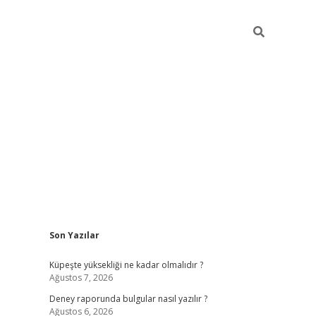
Sidebar
Son Yazılar
betexper güncel giri
Küpeşte yüksekliği ne kadar olmalıdır ?
Ağustos 7, 2026
Deney raporunda bulgular nasıl yazılır ?
Ağustos 6, 2026