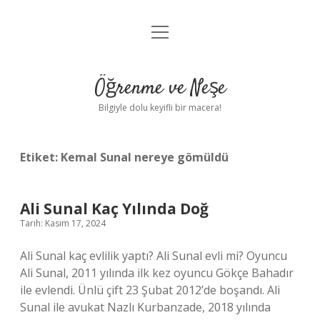
menüyü
Anasayfa
aç
Gizlilik Politikası
Öğrenme ve Neşe
Yasal Uyarı
Bilgiyle dolu keyifli bir macera!
Hakkımızda
Etiket:
Kemal Sunal nereye gömüldü
Ali Sunal Kaç Yılında Doğ
Tarih: Kasım 17, 2024
Ali Sunal kaç evlilik yaptı? Ali Sunal evli mi? Oyuncu
Ali Sunal, 2011 yılında ilk kez oyuncu Gökçe Bahadır
ile evlendi. Ünlü çift 23 Şubat 2012’de boşandı. Ali
Sunal ile avukat Nazlı Kurbanzade, 2018 yılında