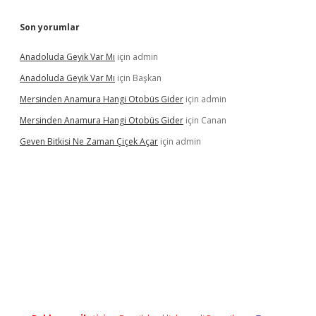
Son yorumlar
Anadoluda Geyik Var Mı
için
admin
Anadoluda Geyik Var Mı
için
Başkan
Mersinden Anamura Hangi Otobüs Gider
için
admin
Mersinden Anamura Hangi Otobüs Gider
için
Canan
Geven Bitkisi Ne Zaman Çiçek Açar
için
admin
ncel giriş