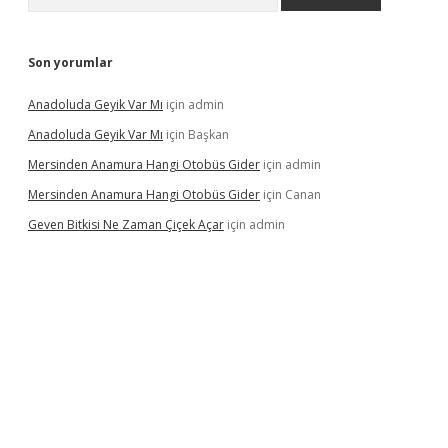
Son yorumlar
Anadoluda Geyik Var Mı
için
admin
Anadoluda Geyik Var Mı
için
Başkan
Mersinden Anamura Hangi Otobüs Gider
için
admin
Mersinden Anamura Hangi Otobüs Gider
için
Canan
Geven Bitkisi Ne Zaman Çiçek Açar
için
admin
üncel giriş