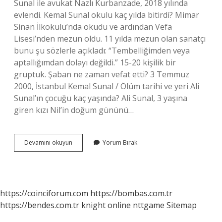
Sunal ile avukat Nazlı Kurbanzade, 2018 yılında
evlendi. Kemal Sunal okulu kaç yılda bitirdi? Mimar
Sinan İlkokulu’nda okudu ve ardından Vefa
Lisesi’nden mezun oldu. 11 yılda mezun olan sanatçı
bunu şu sözlerle açıkladı: “Tembelliğimden veya
aptallığımdan dolayı değildi.” 15-20 kişilik bir
gruptuk. Şaban ne zaman vefat etti? 3 Temmuz
2000, İstanbul Kemal Sunal / Ölüm tarihi ve yeri Ali
Sunal’ın çocuğu kaç yaşında? Ali Sunal, 3 yaşına
giren kızı Nil’in doğum gününü…
Ali
Devamını okuyun
Yorum Bırak
Sunal
Kaç
Yılında
Doğ
https://coinciforum.com
https://bombas.com.tr
https://bendes.com.tr
knight online
nttgame
Sitemap