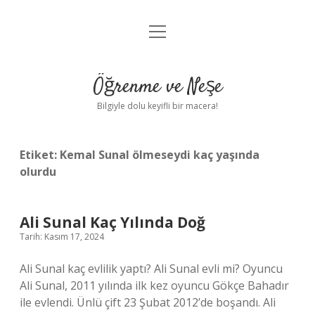
menüyü
Anasayfa
aç
Gizlilik Politikası
Öğrenme ve Neşe
Yasal Uyarı
Bilgiyle dolu keyifli bir macera!
Hakkımızda
Etiket:
Kemal Sunal ölmeseydi kaç yaşında
olurdu
Ali Sunal Kaç Yılında Doğ
Tarih: Kasım 17, 2024
Ali Sunal kaç evlilik yaptı? Ali Sunal evli mi? Oyuncu
Ali Sunal, 2011 yılında ilk kez oyuncu Gökçe Bahadır
ile evlendi. Ünlü çift 23 Şubat 2012’de boşandı. Ali