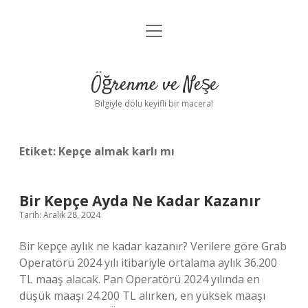
menüyü
Anasayfa
aç
Gizlilik Politikası
Öğrenme ve Neşe
Yasal Uyarı
Bilgiyle dolu keyifli bir macera!
Hakkımızda
Etiket:
Kepçe almak karlı mı
Bir Kepçe Ayda Ne Kadar Kazanır
Tarih: Aralık 28, 2024
Bir kepçe aylık ne kadar kazanır? Verilere göre Grab
Operatörü 2024 yılı itibariyle ortalama aylık 36.200
TL maaş alacak. Pan Operatörü 2024 yılında en
düşük maaşı 24.200 TL alırken, en yüksek maaşı