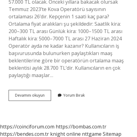
57.000 TL olacak. Önceki yıllara bakacak olursak
Temmuz 2023’te Kova Operatörü sayısının
ortalaması 26’dır. Kepçenin 1 saati kaç para?
Ortalama fiyat aralıkları şu şekildedir: Saatlik kira:
200–300 TL arası Günlük kira: 1000–1500 TL arası
Haftalık kira: 5000–7000 TL arası 27 Haziran 2024
Operatör ayda ne kadar kazanır? Kullanıcıların iş
başvurusunda bulunurken paylaştıkları maaş
beklentilerine göre bir operatörün ortalama maaş
beklentisi aylık 28.700 TL’dir. Kullanıcıların en çok
paylaştığı maaşlar…
Bir
Devamını okuyun
Yorum Bırak
Kepçe
Ayda
Ne
Kadar
Kazanır
https://coinciforum.com
https://bombas.com.tr
https://bendes.com.tr
knight online
nttgame
Sitemap