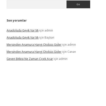
Arama
Son yorumlar
Anadoluda Geyik Var Mı
için
admin
Anadoluda Geyik Var Mı
için
Başkan
Mersinden Anamura Hangi Otobüs Gider
için
admin
Mersinden Anamura Hangi Otobüs Gider
için
Canan
Geven Bitkisi Ne Zaman Çiçek Açar
için
admin
ncel giriş