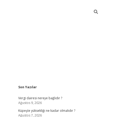
Sidebar
Son Yazılar
betexper güncel giri
Vergi dairesi nereye bağlıdır ?
Ağustos 9, 2026
Küpeşte yüksekliği ne kadar olmalıdır ?
Ağustos 7, 2026