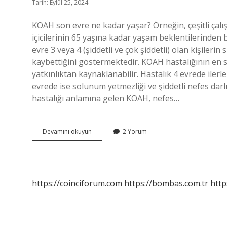
Tarih: Eylül 25, 2024
KOAH son evre ne kadar yaşar? Örneğin, çeşitli çalış
içicilerinin 65 yaşına kadar yaşam beklentilerinden 
evre 3 veya 4 (şiddetli ve çok şiddetli) olan kişileri
kaybettiğini göstermektedir. KOAH hastalığının en
yatkınlıktan kaynaklanabilir. Hastalık 4 evrede ilerl
evrede ise solunum yetmezliği ve şiddetli nefes darl
hastalığı anlamına gelen KOAH, nefes…
Koah
Devamını okuyun
2 Yorum
Hastalığı
Son
Evrede
Ne
Olur
https://coinciforum.com
https://bombas.com.tr
http