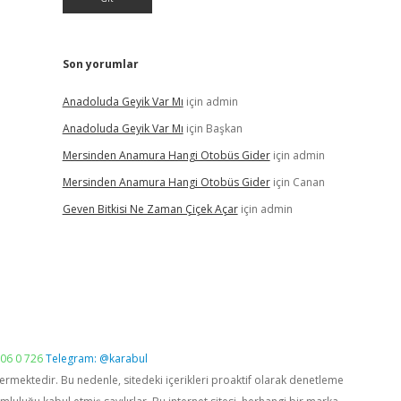
Son yorumlar
Anadoluda Geyik Var Mı
için
admin
Anadoluda Geyik Var Mı
için
Başkan
Mersinden Anamura Hangi Otobüs Gider
için
admin
Mersinden Anamura Hangi Otobüs Gider
için
Canan
Geven Bitkisi Ne Zaman Çiçek Açar
için
admin
06 0 726
Telegram: @karabul
vermektedir. Bu nedenle, sitedeki içerikleri proaktif olarak denetleme