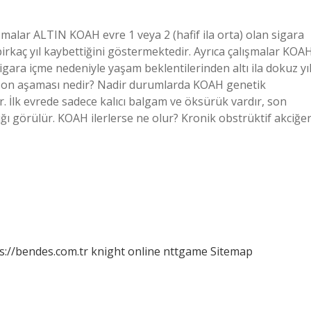
malar ALTIN ​​KOAH evre 1 veya 2 (hafif ila orta) olan sigara
birkaç yıl kaybettiğini göstermektedir. Ayrıca çalışmalar KOA
n sigara içme nedeniyle yaşam beklentilerinden altı ila dokuz yı
 son aşaması nedir? Nadir durumlarda KOAH genetik
er. İlk evrede sadece kalıcı balgam ve öksürük vardır, son
ığı görülür. KOAH ilerlerse ne olur? Kronik obstrüktif akciğe
s://bendes.com.tr
knight online
nttgame
Sitemap