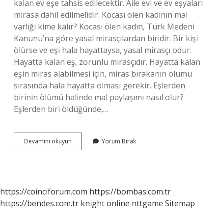
kalan ev eşe tahsis edilecektir. Aile evi ve ev eşyaları
mirasa dahil edilmelidir. Kocası ölen kadının mal
varlığı kime kalır? Kocası ölen kadın, Türk Medeni
Kanunu’na göre yasal mirasçılardan biridir. Bir kişi
ölürse ve eşi hala hayattaysa, yasal mirasçı odur.
Hayatta kalan eş, zorunlu mirasçıdır. Hayatta kalan
eşin miras alabilmesi için, miras bırakanın ölümü
sırasında hala hayatta olması gerekir. Eşlerden
birinin ölümü halinde mal paylaşımı nasıl olur?
Eşlerden biri öldüğünde,…
Eşlerden
Devamını okuyun
Yorum Bırak
Biri
Ölürse
Ev
Kime
Kalır
https://coinciforum.com
https://bombas.com.tr
https://bendes.com.tr
knight online
nttgame
Sitemap