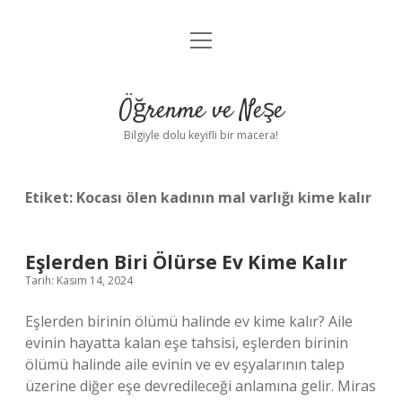
menüyü
Anasayfa
aç
Gizlilik Politikası
Öğrenme ve Neşe
Yasal Uyarı
Bilgiyle dolu keyifli bir macera!
Hakkımızda
Etiket:
Kocası ölen kadının mal varlığı kime kalır
Eşlerden Biri Ölürse Ev Kime Kalır
Tarih: Kasım 14, 2024
Eşlerden birinin ölümü halinde ev kime kalır? Aile
evinin hayatta kalan eşe tahsisi, eşlerden birinin
ölümü halinde aile evinin ve ev eşyalarının talep
üzerine diğer eşe devredileceği anlamına gelir. Miras