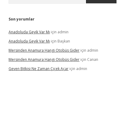
Son yorumlar
Anadoluda Geyik Var Mı
için
admin
Anadoluda Geyik Var Mı
için
Başkan
Mersinden Anamura Hangi Otobüs Gider
için
admin
Mersinden Anamura Hangi Otobüs Gider
için
Canan
Geven Bitkisi Ne Zaman Çiçek Açar
için
admin
ncel giriş