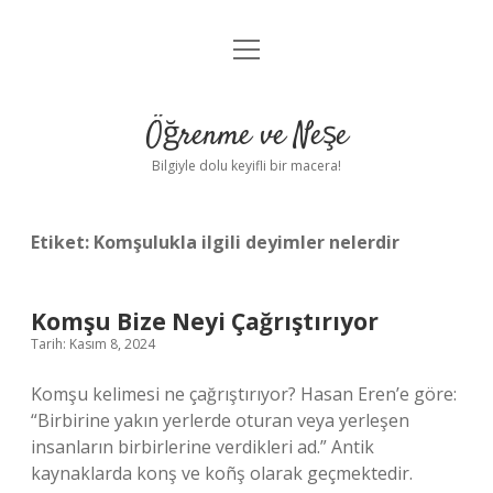
menüyü
Anasayfa
aç
Gizlilik Politikası
Öğrenme ve Neşe
Yasal Uyarı
Bilgiyle dolu keyifli bir macera!
Hakkımızda
Etiket:
Komşulukla ilgili deyimler nelerdir
Komşu Bize Neyi Çağrıştırıyor
Tarih: Kasım 8, 2024
Komşu kelimesi ne çağrıştırıyor? Hasan Eren’e göre:
“Birbirine yakın yerlerde oturan veya yerleşen
insanların birbirlerine verdikleri ad.” Antik
kaynaklarda konş ve koñş olarak geçmektedir.