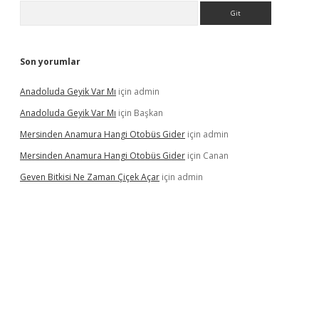
Arama
Son yorumlar
Anadoluda Geyik Var Mı
için
admin
Anadoluda Geyik Var Mı
için
Başkan
Mersinden Anamura Hangi Otobüs Gider
için
admin
Mersinden Anamura Hangi Otobüs Gider
için
Canan
Geven Bitkisi Ne Zaman Çiçek Açar
için
admin
üncel giriş