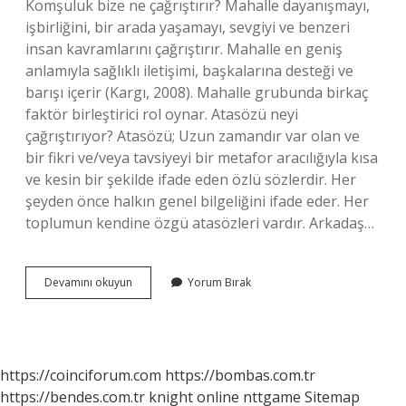
Komşuluk bize ne çağrıştırır? Mahalle dayanışmayı,
işbirliğini, bir arada yaşamayı, sevgiyi ve benzeri
insan kavramlarını çağrıştırır. Mahalle en geniş
anlamıyla sağlıklı iletişimi, başkalarına desteği ve
barışı içerir (Kargı, 2008). Mahalle grubunda birkaç
faktör birleştirici rol oynar. Atasözü neyi
çağrıştırıyor? Atasözü; Uzun zamandır var olan ve
bir fikri ve/veya tavsiyeyi bir metafor aracılığıyla kısa
ve kesin bir şekilde ifade eden özlü sözlerdir. Her
şeyden önce halkın genel bilgeliğini ifade eder. Her
toplumun kendine özgü atasözleri vardır. Arkadaş…
Komşu
Devamını okuyun
Yorum Bırak
Bize
Neyi
Çağrıştırıyor
https://coinciforum.com
https://bombas.com.tr
https://bendes.com.tr
knight online
nttgame
Sitemap