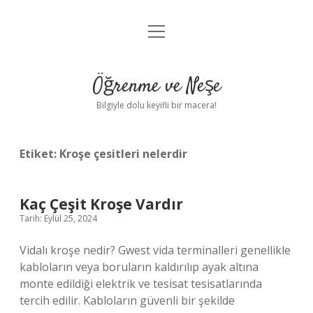
menüyü
Anasayfa
aç
Gizlilik Politikası
Öğrenme ve Neşe
Yasal Uyarı
Bilgiyle dolu keyifli bir macera!
Hakkımızda
Etiket:
Kroşe çesitleri nelerdir
Kaç Çeşit Kroşe Vardır
Tarih: Eylül 25, 2024
Vidalı kroşe nedir? Gwest vida terminalleri genellikle
kabloların veya boruların kaldırılıp ayak altına
monte edildiği elektrik ve tesisat tesisatlarında
tercih edilir. Kabloların güvenli bir şekilde