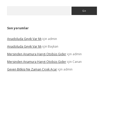
Arama
Son yorumlar
Anadoluda Geyik Var Mı
için
admin
Anadoluda Geyik Var Mı
için
Başkan
Mersinden Anamura Hangi Otobüs Gider
için
admin
Mersinden Anamura Hangi Otobüs Gider
için
Canan
Geven Bitkisi Ne Zaman Çiçek Açar
için
admin
ncel giriş