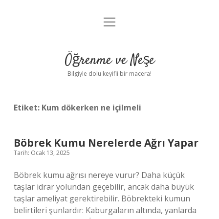
menüyü
Anasayfa
aç
Gizlilik Politikası
Öğrenme ve Neşe
Yasal Uyarı
Bilgiyle dolu keyifli bir macera!
Hakkımızda
Etiket:
Kum dökerken ne içilmeli
Böbrek Kumu Nerelerde Ağrı Yapar
Tarih: Ocak 13, 2025
Böbrek kumu ağrısı nereye vurur? Daha küçük
taşlar idrar yolundan geçebilir, ancak daha büyük
taşlar ameliyat gerektirebilir. Böbrekteki kumun
belirtileri şunlardır: Kaburgaların altında, yanlarda