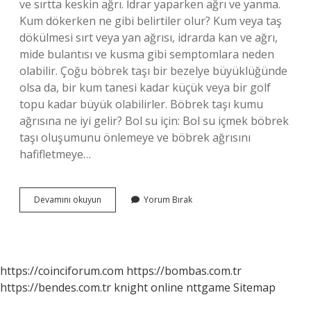
ve sırtta keskin ağrı. İdrar yaparken ağrı ve yanma.
Kum dökerken ne gibi belirtiler olur? Kum veya taş
dökülmesi sırt veya yan ağrısı, idrarda kan ve ağrı,
mide bulantısı ve kusma gibi semptomlara neden
olabilir. Çoğu böbrek taşı bir bezelye büyüklüğünde
olsa da, bir kum tanesi kadar küçük veya bir golf
topu kadar büyük olabilirler. Böbrek taşı kumu
ağrısına ne iyi gelir? Bol su için: Bol su içmek böbrek
taşı oluşumunu önlemeye ve böbrek ağrısını
hafifletmeye…
Böbrek
Devamını okuyun
Yorum Bırak
Kumu
Nerelerde
Ağrı
Yapar
https://coinciforum.com
https://bombas.com.tr
https://bendes.com.tr
knight online
nttgame
Sitemap