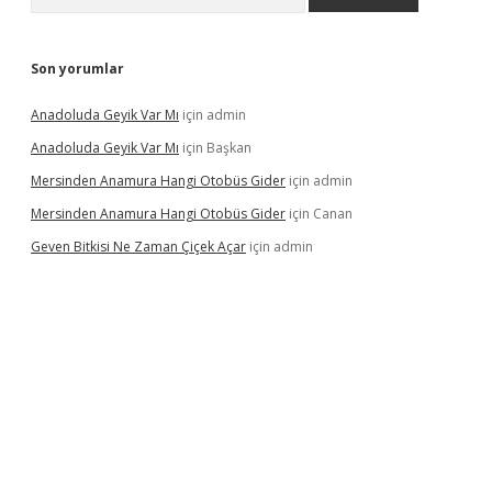
Son yorumlar
Anadoluda Geyik Var Mı
için
admin
Anadoluda Geyik Var Mı
için
Başkan
Mersinden Anamura Hangi Otobüs Gider
için
admin
Mersinden Anamura Hangi Otobüs Gider
için
Canan
Geven Bitkisi Ne Zaman Çiçek Açar
için
admin
üncel giriş