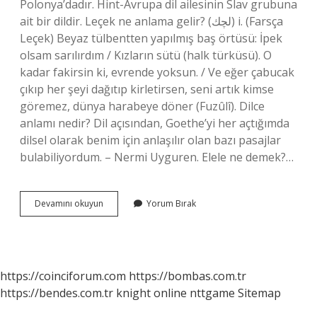
Polonya’dadır. Hint-Avrupa dil ailesinin Slav grubuna
ait bir dildir. Leçek ne anlama gelir? (ﻟﭽﻚ) i. (Farsça
Leçek) Beyaz tülbentten yapılmış baş örtüsü: İpek
olsam sarılırdım / Kızların sütü (halk türküsü). O
kadar fakirsin ki, evrende yoksun. / Ve eğer çabucak
çıkıp her şeyi dağıtıp kirletirsen, seni artık kimse
göremez, dünya harabeye döner (Fuzûlî). Dilce
anlamı nedir? Dil açısından, Goethe’yi her açtığımda
dilsel olarak benim için anlaşılır olan bazı pasajlar
bulabiliyordum. – Nermi Uyguren. Elele ne demek?…
Leçe
Devamını okuyun
Yorum Bırak
Ne
Demek
https://coinciforum.com
https://bombas.com.tr
https://bendes.com.tr
knight online
nttgame
Sitemap