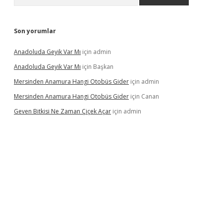
Son yorumlar
Anadoluda Geyik Var Mı
için
admin
Anadoluda Geyik Var Mı
için
Başkan
Mersinden Anamura Hangi Otobüs Gider
için
admin
Mersinden Anamura Hangi Otobüs Gider
için
Canan
Geven Bitkisi Ne Zaman Çiçek Açar
için
admin
üncel giriş