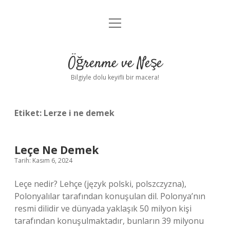
menüyü
Anasayfa
aç
Gizlilik Politikası
Öğrenme ve Neşe
Yasal Uyarı
Bilgiyle dolu keyifli bir macera!
Hakkımızda
Etiket:
Lerze i ne demek
Leçe Ne Demek
Tarih: Kasım 6, 2024
Leçe nedir? Lehçe (język polski, polszczyzna),
Polonyalılar tarafından konuşulan dil. Polonya’nın
resmi dilidir ve dünyada yaklaşık 50 milyon kişi
tarafından konuşulmaktadır, bunların 39 milyonu