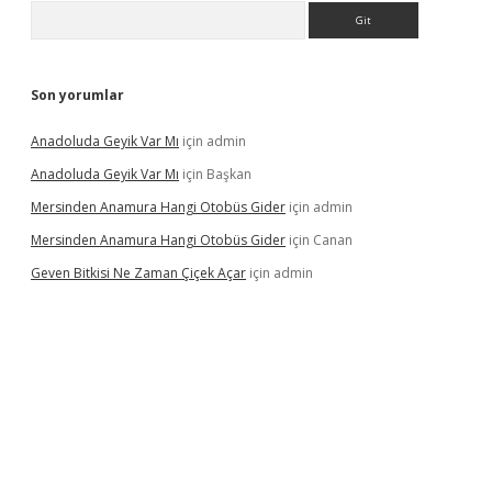
Arama
Son yorumlar
Anadoluda Geyik Var Mı
için
admin
Anadoluda Geyik Var Mı
için
Başkan
Mersinden Anamura Hangi Otobüs Gider
için
admin
Mersinden Anamura Hangi Otobüs Gider
için
Canan
Geven Bitkisi Ne Zaman Çiçek Açar
için
admin
ncel giriş