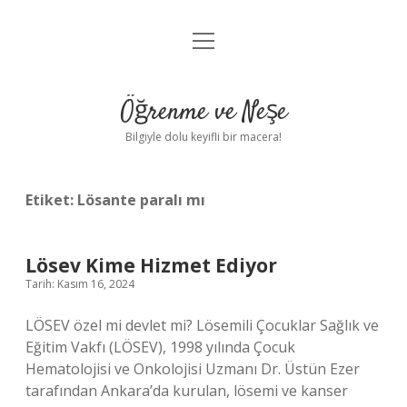
menüyü
Anasayfa
aç
Gizlilik Politikası
Öğrenme ve Neşe
Yasal Uyarı
Bilgiyle dolu keyifli bir macera!
Hakkımızda
Etiket:
Lösante paralı mı
Lösev Kime Hizmet Ediyor
Tarih: Kasım 16, 2024
LÖSEV özel mi devlet mi? Lösemili Çocuklar Sağlık ve
Eğitim Vakfı (LÖSEV), 1998 yılında Çocuk
Hematolojisi ve Onkolojisi Uzmanı Dr. Üstün Ezer
tarafından Ankara’da kurulan, lösemi ve kanser