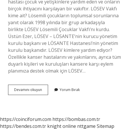
hastası çocuk ve yetişkinlere yardım eden ve onların
birçok ihtiyacını karşılayan bir vakıftır. LÖSEV Vakfı
kime ait? Lösemili çocukların toplumsal sorunlarına
yanıt olarak 1998 yılında bir grup arkadaşıyla
birlikte LÖSEV Lösemili Çocuklar Vakfı’nı kurdu.
Üstün Ezer, LÖSEV – LÖSANTE’nin kurucu yönetim
kurulu başkanı ve LÖSANTE Hastanesi’nin yönetim
kurulu başkanıdır. LÖSEV kimlere yardım ediyor?
Özellikle kanser hastalarını ve yakınlarını, ayrıca tüm
duyarlı kişileri ve kuruluşları kansere karşı eylem
planımıza destek olmak için LÖSEV…
Lösev
Devamını okuyun
Yorum Bırak
Kime
Hizmet
Ediyor
https://coinciforum.com
https://bombas.com.tr
https://bendes.com.tr
knight online
nttgame
Sitemap