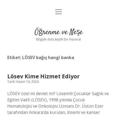
menüyü
Anasayfa
aç
Gizlilik Politikası
Öğrenme ve Neşe
Yasal Uyarı
Bilgiyle dolu keyifli bir macera!
Hakkımızda
Etiket:
LÖSEV bağış hangi banka
Lösev Kime Hizmet Ediyor
Tarih: Kasım 16, 2024
LÖSEV özel mi devlet mi? Lösemili Çocuklar Sağlık ve
Eğitim Vakfı (LÖSEV), 1998 yılında Çocuk
Hematolojisi ve Onkolojisi Uzmanı Dr. Üstün Ezer
tarafından Ankara’da kurulan, lösemi ve kanser