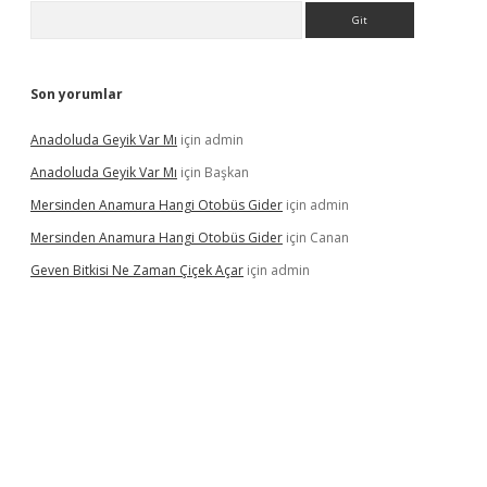
Arama
Son yorumlar
Anadoluda Geyik Var Mı
için
admin
Anadoluda Geyik Var Mı
için
Başkan
Mersinden Anamura Hangi Otobüs Gider
için
admin
Mersinden Anamura Hangi Otobüs Gider
için
Canan
Geven Bitkisi Ne Zaman Çiçek Açar
için
admin
ncel giriş