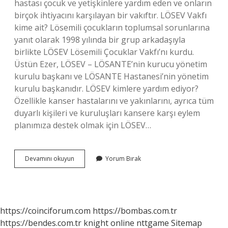
hastası çocuk ve yetişkinlere yardım eden ve onların
birçok ihtiyacını karşılayan bir vakıftır. LÖSEV Vakfı
kime ait? Lösemili çocukların toplumsal sorunlarına
yanıt olarak 1998 yılında bir grup arkadaşıyla
birlikte LÖSEV Lösemili Çocuklar Vakfı’nı kurdu.
Üstün Ezer, LÖSEV – LÖSANTE’nin kurucu yönetim
kurulu başkanı ve LÖSANTE Hastanesi’nin yönetim
kurulu başkanıdır. LÖSEV kimlere yardım ediyor?
Özellikle kanser hastalarını ve yakınlarını, ayrıca tüm
duyarlı kişileri ve kuruluşları kansere karşı eylem
planımıza destek olmak için LÖSEV…
Lösev
Devamını okuyun
Yorum Bırak
Kime
Hizmet
Ediyor
https://coinciforum.com
https://bombas.com.tr
https://bendes.com.tr
knight online
nttgame
Sitemap