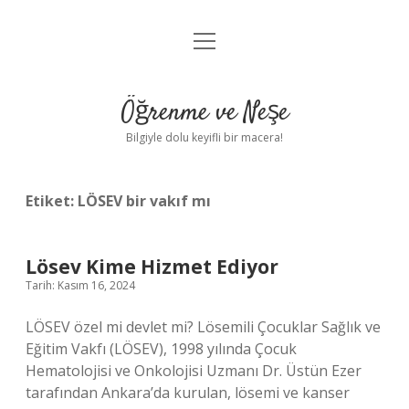
menüyü
Anasayfa
aç
Gizlilik Politikası
Öğrenme ve Neşe
Yasal Uyarı
Bilgiyle dolu keyifli bir macera!
Hakkımızda
Etiket:
LÖSEV bir vakıf mı
Lösev Kime Hizmet Ediyor
Tarih: Kasım 16, 2024
LÖSEV özel mi devlet mi? Lösemili Çocuklar Sağlık ve
Eğitim Vakfı (LÖSEV), 1998 yılında Çocuk
Hematolojisi ve Onkolojisi Uzmanı Dr. Üstün Ezer
tarafından Ankara’da kurulan, lösemi ve kanser