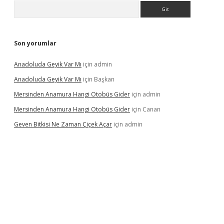
Arama
Son yorumlar
Anadoluda Geyik Var Mı
için
admin
Anadoluda Geyik Var Mı
için
Başkan
Mersinden Anamura Hangi Otobüs Gider
için
admin
Mersinden Anamura Hangi Otobüs Gider
için
Canan
Geven Bitkisi Ne Zaman Çiçek Açar
için
admin
üncel giriş