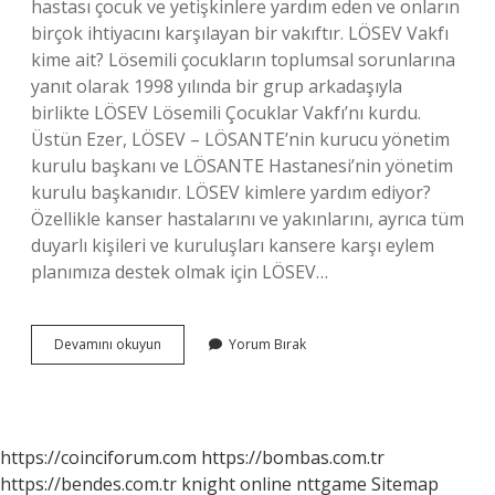
hastası çocuk ve yetişkinlere yardım eden ve onların
birçok ihtiyacını karşılayan bir vakıftır. LÖSEV Vakfı
kime ait? Lösemili çocukların toplumsal sorunlarına
yanıt olarak 1998 yılında bir grup arkadaşıyla
birlikte LÖSEV Lösemili Çocuklar Vakfı’nı kurdu.
Üstün Ezer, LÖSEV – LÖSANTE’nin kurucu yönetim
kurulu başkanı ve LÖSANTE Hastanesi’nin yönetim
kurulu başkanıdır. LÖSEV kimlere yardım ediyor?
Özellikle kanser hastalarını ve yakınlarını, ayrıca tüm
duyarlı kişileri ve kuruluşları kansere karşı eylem
planımıza destek olmak için LÖSEV…
Lösev
Devamını okuyun
Yorum Bırak
Kime
Hizmet
Ediyor
https://coinciforum.com
https://bombas.com.tr
https://bendes.com.tr
knight online
nttgame
Sitemap