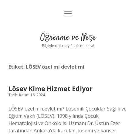
menüyü
Anasayfa
aç
Gizlilik Politikası
Öğrenme ve Neşe
Yasal Uyarı
Bilgiyle dolu keyifli bir macera!
Hakkımızda
Etiket:
LÖSEV özel mi devlet mi
Lösev Kime Hizmet Ediyor
Tarih: Kasım 16, 2024
LÖSEV özel mi devlet mi? Lösemili Çocuklar Sağlık ve
Eğitim Vakfı (LÖSEV), 1998 yılında Çocuk
Hematolojisi ve Onkolojisi Uzmanı Dr. Üstün Ezer
tarafından Ankara’da kurulan, lösemi ve kanser