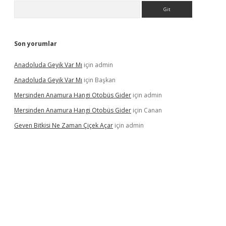
Arama
Son yorumlar
Anadoluda Geyik Var Mı
için
admin
Anadoluda Geyik Var Mı
için
Başkan
Mersinden Anamura Hangi Otobüs Gider
için
admin
Mersinden Anamura Hangi Otobüs Gider
için
Canan
Geven Bitkisi Ne Zaman Çiçek Açar
için
admin
üncel giriş