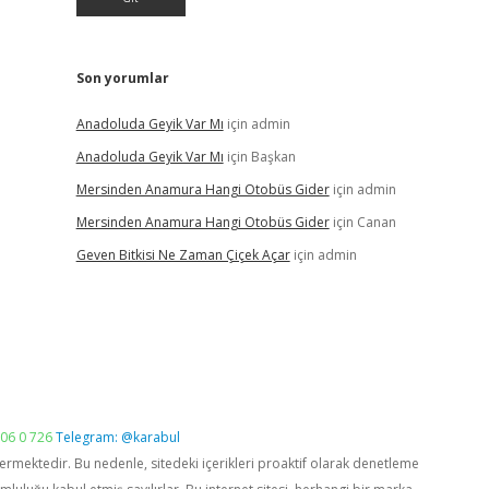
Son yorumlar
Anadoluda Geyik Var Mı
için
admin
Anadoluda Geyik Var Mı
için
Başkan
Mersinden Anamura Hangi Otobüs Gider
için
admin
Mersinden Anamura Hangi Otobüs Gider
için
Canan
Geven Bitkisi Ne Zaman Çiçek Açar
için
admin
06 0 726
Telegram: @karabul
vermektedir. Bu nedenle, sitedeki içerikleri proaktif olarak denetleme