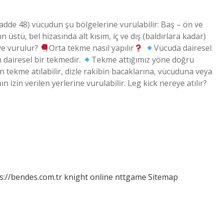
(Madde 48) vücudun şu bölgelerine vurulabilir: Baş – ön ve
 üstü, bel hizasında alt kısım, iç ve dış (baldırlara kadar)
ye vurulur?
Orta tekme nasıl yapılır
Vücuda dairesel
 dairesel bir tekmedir.
Tekme attığımız yöne doğru
 tekme atılabilir, dizle rakibin bacaklarına, vücuduna veya
 izin verilen yerlerine vurulabilir. Leg kick nereye atılır?
s://bendes.com.tr
knight online
nttgame
Sitemap