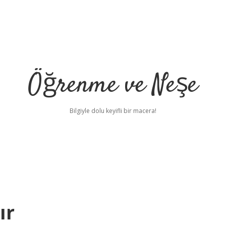
Öğrenme ve Neşe
Bilgiyle dolu keyifli bir macera!
ır