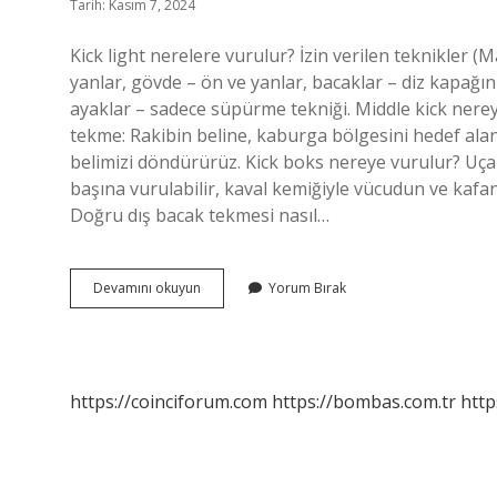
Tarih: Kasım 7, 2024
Kick light nerelere vurulur? İzin verilen teknikler 
yanlar, gövde – ön ve yanlar, bacaklar – diz kapağının
ayaklar – sadece süpürme tekniği. Middle kick nere
tekme: Rakibin beline, kaburga bölgesini hedef alan
belimizi döndürürüz. Kick boks nereye vurulur? Uçan
başına vurulabilir, kaval kemiğiyle vücudun ve kafanın
Doğru dış bacak tekmesi nasıl…
Low
Devamını okuyun
Yorum Bırak
Kick
Nereye
Atılır
https://coinciforum.com
https://bombas.com.tr
http