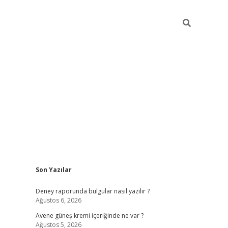
Sidebar
Son Yazılar
betexper güncel gir
Deney raporunda bulgular nasıl yazılır ?
Ağustos 6, 2026
Avene güneş kremi içeriğinde ne var ?
Ağustos 5, 2026