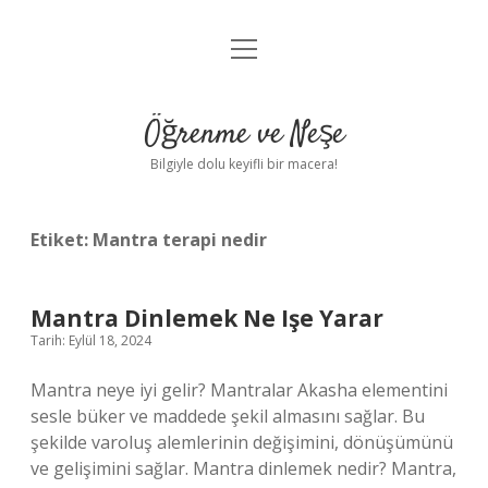
menüyü
Anasayfa
aç
Gizlilik Politikası
Öğrenme ve Neşe
Yasal Uyarı
Bilgiyle dolu keyifli bir macera!
Hakkımızda
Etiket:
Mantra terapi nedir
Mantra Dinlemek Ne Işe Yarar
Tarih: Eylül 18, 2024
Mantra neye iyi gelir? Mantralar Akasha elementini
sesle büker ve maddede şekil almasını sağlar. Bu
şekilde varoluş alemlerinin değişimini, dönüşümünü
ve gelişimini sağlar. Mantra dinlemek nedir? Mantra,