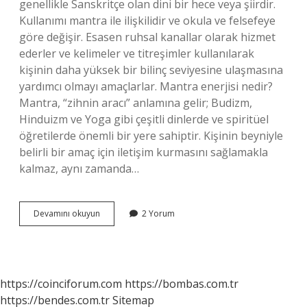
genellikle Sanskritçe olan dini bir hece veya şiirdir.
Kullanımı mantra ile ilişkilidir ve okula ve felsefeye
göre değişir. Esasen ruhsal kanallar olarak hizmet
ederler ve kelimeler ve titreşimler kullanılarak
kişinin daha yüksek bir bilinç seviyesine ulaşmasına
yardımcı olmayı amaçlarlar. Mantra enerjisi nedir?
Mantra, “zihnin aracı” anlamına gelir; Budizm,
Hinduizm ve Yoga gibi çeşitli dinlerde ve spiritüel
öğretilerde önemli bir yere sahiptir. Kişinin beyniyle
belirli bir amaç için iletişim kurmasını sağlamakla
kalmaz, aynı zamanda…
Mantra
Devamını okuyun
2 Yorum
Dinlemek
Ne
Işe
Yarar
https://coinciforum.com
https://bombas.com.tr
https://bendes.com.tr
Sitemap