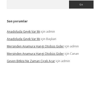
Arama
Son yorumlar
Anadoluda Geyik Var Mı
için
admin
Anadoluda Geyik Var Mı
için
Başkan
Mersinden Anamura Hangi Otobüs Gider
için
admin
Mersinden Anamura Hangi Otobüs Gider
için
Canan
Geven Bitkisi Ne Zaman Çiçek Açar
için
admin
ncel giriş