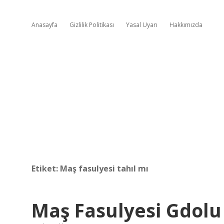
Anasayfa
Gizlilik Politikası
Yasal Uyarı
Hakkımızda
Etiket:
Maş fasulyesi tahıl mı
Maş Fasulyesi Gdol