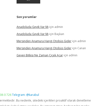
Son yorumlar
Anadoluda Geyik Var Mı
için
admin
Anadoluda Geyik Var Mı
için
Başkan
Mersinden Anamura Hangi Otobüs Gider
için
admin
Mersinden Anamura Hangi Otobüs Gider
için
Canan
Geven Bitkisi Ne Zaman Çiçek Açar
için
admin
06 0 726
Telegram: @karabul
vermektedir. Bu nedenle, sitedeki içerikleri proaktif olarak denetleme