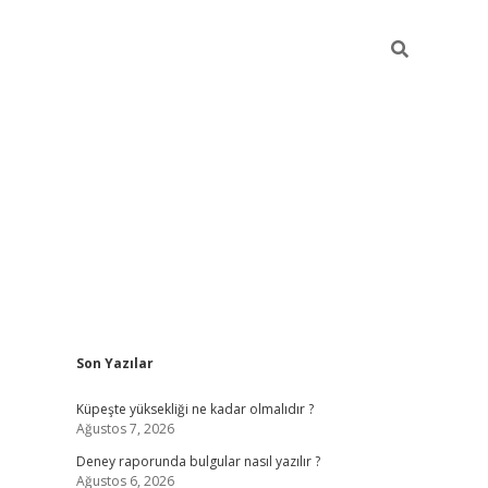
Sidebar
Son Yazılar
betexper güncel giri
Küpeşte yüksekliği ne kadar olmalıdır ?
Ağustos 7, 2026
Deney raporunda bulgular nasıl yazılır ?
Ağustos 6, 2026