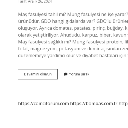
Tarih: Aralık 26, 2024
Maş fasulyesi tahıl mı? Mung fasulyesi ne işe yarar?
ürünüdür. GDO hangi gıdalarda var? GDO’lu ürünle
oluşuyor. Ayrıca domates, patates, pirinç, buğday, k
olarak yetiştiriliyor. Ahududu, karpuz, biber, kavun
Maş fasulyesi sağlıklı mı? Mung fasulyesi protein, li
folat, magnezyum, potasyum ve demir açısından zen
düzenlemeye yardımcı olur ve diyabet hastaları için 
Maş
Devamını okuyun
Yorum Bırak
Fasulyesi
Gdolu
Mu
https://coinciforum.com
https://bombas.com.tr
http