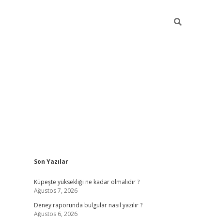
Sidebar
Son Yazılar
betexper güncel gir
Küpeşte yüksekliği ne kadar olmalıdır ?
Ağustos 7, 2026
Deney raporunda bulgular nasıl yazılır ?
Ağustos 6, 2026