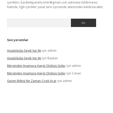
içerikleri,
backlinkpanelicomtr@gmail.com
adresine bildirmeniz
halinde, ilgili içerikler yasal süre içerisinde sitemizden kaldırılacaktır.
Arama
Son yorumlar
Anadoluda Geyik Var Mı
için
admin
Anadoluda Geyik Var Mı
için
Başkan
Mersinden Anamura Hangi Otobüs Gider
için
admin
Mersinden Anamura Hangi Otobüs Gider
için
Canan
Geven Bitkisi Ne Zaman Çiçek Açar
için
admin