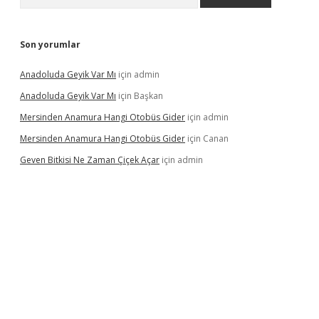
Son yorumlar
Anadoluda Geyik Var Mı
için
admin
Anadoluda Geyik Var Mı
için
Başkan
Mersinden Anamura Hangi Otobüs Gider
için
admin
Mersinden Anamura Hangi Otobüs Gider
için
Canan
Geven Bitkisi Ne Zaman Çiçek Açar
için
admin
ncel giriş