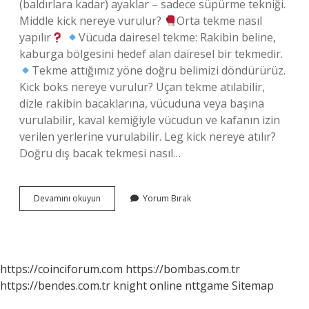
(baldırlara kadar) ayaklar – sadece süpürme tekniği.
Middle kick nereye vurulur?
Orta tekme nasıl
yapılır
Vücuda dairesel tekme: Rakibin beline,
kaburga bölgesini hedef alan dairesel bir tekmedir.
Tekme attığımız yöne doğru belimizi döndürürüz.
Kick boks nereye vurulur? Uçan tekme atılabilir,
dizle rakibin bacaklarına, vücuduna veya başına
vurulabilir, kaval kemiğiyle vücudun ve kafanın izin
verilen yerlerine vurulabilir. Leg kick nereye atılır?
Doğru dış bacak tekmesi nasıl…
Low
Devamını okuyun
Yorum Bırak
Kick
Nereye
Atılır
https://coinciforum.com
https://bombas.com.tr
https://bendes.com.tr
knight online
nttgame
Sitemap