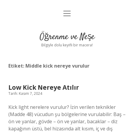
menüyü
Anasayfa
aç
Gizlilik Politikası
Öğrenme ve Neşe
Yasal Uyarı
Bilgiyle dolu keyifli bir macera!
Hakkımızda
Etiket:
Middle kick nereye vurulur
Low Kick Nereye Atılır
Tarih: Kasım 7, 2024
Kick light nerelere vurulur? İzin verilen teknikler
(Madde 48) vücudun şu bölgelerine vurulabilir: Baş –
ön ve yanlar, gövde – ön ve yanlar, bacaklar – diz
kapağının üstü, bel hizasında alt kısım, iç ve dış