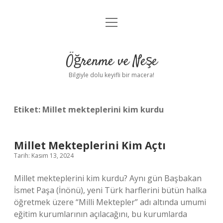
menüyü
Anasayfa
aç
Gizlilik Politikası
Öğrenme ve Neşe
Yasal Uyarı
Bilgiyle dolu keyifli bir macera!
Hakkımızda
Etiket:
Millet mekteplerini kim kurdu
Millet Mekteplerini Kim Açtı
Tarih: Kasım 13, 2024
Millet mekteplerini kim kurdu? Aynı gün Başbakan
İsmet Paşa (İnönü), yeni Türk harflerini bütün halka
öğretmek üzere “Milli Mektepler” adı altında umumi
eğitim kurumlarının açılacağını, bu kurumlarda