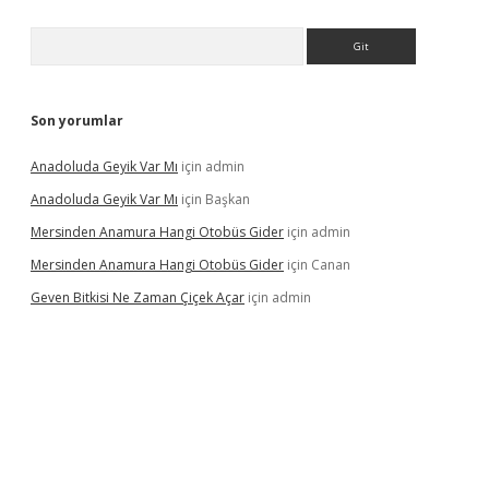
Arama
Son yorumlar
Anadoluda Geyik Var Mı
için
admin
Anadoluda Geyik Var Mı
için
Başkan
Mersinden Anamura Hangi Otobüs Gider
için
admin
Mersinden Anamura Hangi Otobüs Gider
için
Canan
Geven Bitkisi Ne Zaman Çiçek Açar
için
admin
ncel giriş