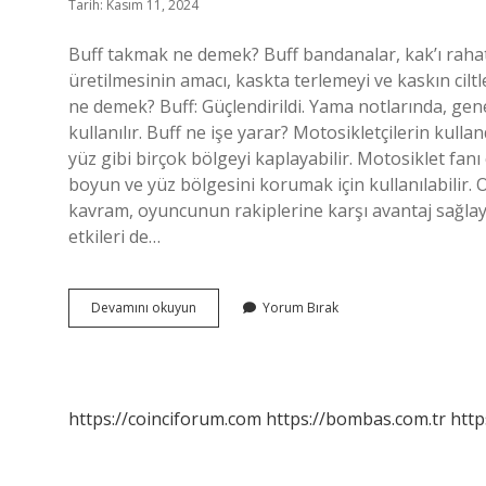
Tarih: Kasım 11, 2024
Buff takmak ne demek? Buff bandanalar, kak’ı rahat
üretilmesinin amacı, kaskta terlemeyi ve kaskın cil
ne demek? Buff: Güçlendirildi. Yama notlarında, genel
kullanılır. Buff ne işe yarar? Motosikletçilerin kull
yüz gibi birçok bölgeyi kaplayabilir. Motosiklet fanı 
boyun ve yüz bölgesini korumak için kullanılabilir.
kavram, oyuncunun rakiplerine karşı avantaj sağlay
etkileri de…
Buff
Devamını okuyun
Yorum Bırak
Basmak
Ne
Demek
https://coinciforum.com
https://bombas.com.tr
http