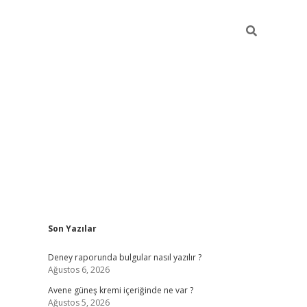
Sidebar
Son Yazılar
betexper güncel giriş
Deney raporunda bulgular nasıl yazılır ?
Ağustos 6, 2026
Avene güneş kremi içeriğinde ne var ?
Ağustos 5, 2026