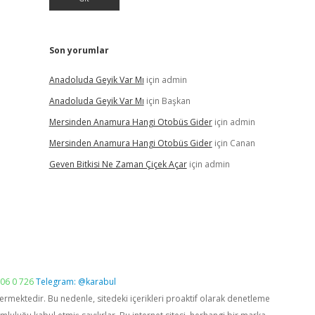
Son yorumlar
Anadoluda Geyik Var Mı
için
admin
Anadoluda Geyik Var Mı
için
Başkan
Mersinden Anamura Hangi Otobüs Gider
için
admin
Mersinden Anamura Hangi Otobüs Gider
için
Canan
Geven Bitkisi Ne Zaman Çiçek Açar
için
admin
06 0 726
Telegram: @karabul
vermektedir. Bu nedenle, sitedeki içerikleri proaktif olarak denetleme