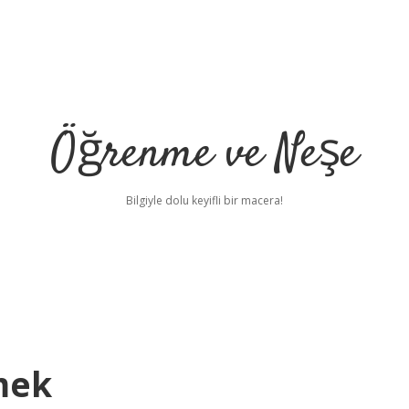
Öğrenme ve Neşe
Bilgiyle dolu keyifli bir macera!
mek