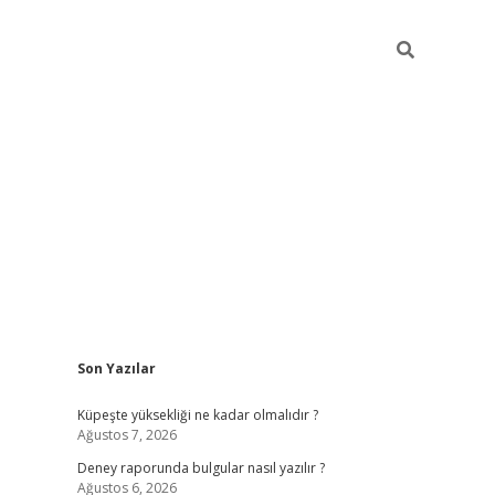
Sidebar
Son Yazılar
betexper güncel giri
Küpeşte yüksekliği ne kadar olmalıdır ?
Ağustos 7, 2026
Deney raporunda bulgular nasıl yazılır ?
Ağustos 6, 2026