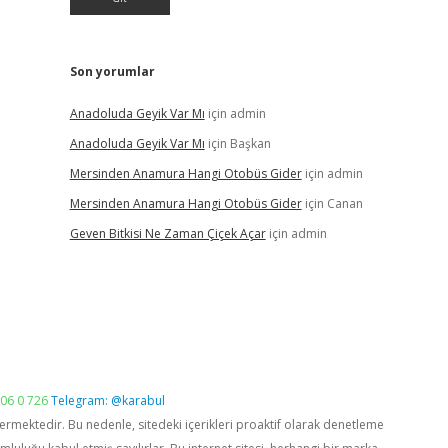
Son yorumlar
Anadoluda Geyik Var Mı
için
admin
Anadoluda Geyik Var Mı
için
Başkan
Mersinden Anamura Hangi Otobüs Gider
için
admin
Mersinden Anamura Hangi Otobüs Gider
için
Canan
Geven Bitkisi Ne Zaman Çiçek Açar
için
admin
06 0 726
Telegram: @karabul
vermektedir. Bu nedenle, sitedeki içerikleri proaktif olarak denetleme