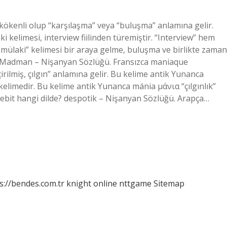
ökenli olup “karşılaşma” veya “buluşma” anlamına gelir.
i kelimesi, interview fiilinden türemiştir. “Interview” hem
mülaki” kelimesi bir araya gelme, buluşma ve birlikte zaman
r? Madman – Nişanyan Sözlüğü. Fransızca maniaque
irilmiş, çılgın” anlamına gelir. Bu kelime antik Yunanca
limedir. Bu kelime antik Yunanca mánia μάνια “çılgınlık”
tebit hangi dilde? despotik – Nişanyan Sözlüğü. Arapça…
s://bendes.com.tr
knight online
nttgame
Sitemap