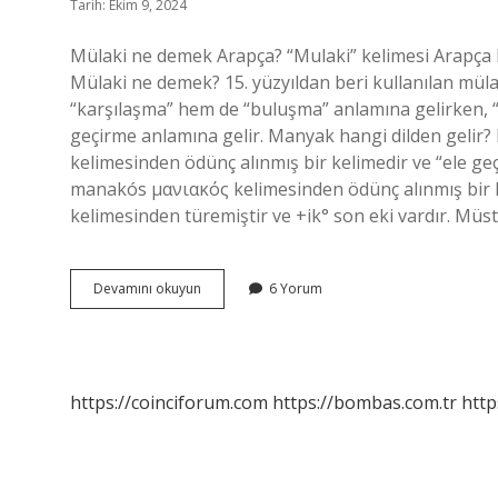
Tarih: Ekim 9, 2024
Mülaki ne demek Arapça? “Mulaki” kelimesi Arapça k
Mülaki ne demek? 15. yüzyıldan beri kullanılan mülak
“karşılaşma” hem de “buluşma” anlamına gelirken, “
geçirme anlamına gelir. Manyak hangi dilden geli
kelimesinden ödünç alınmış bir kelimedir ve “ele geç
manakós μανιακός kelimesinden ödünç alınmış bir ke
kelimesinden türemiştir ve +ik° son eki vardır. Müs
Mülaki
Devamını okuyun
6 Yorum
Hangi
Dilde
https://coinciforum.com
https://bombas.com.tr
http