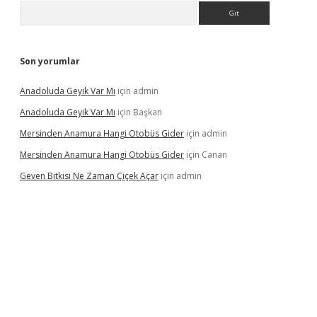
Arama
Son yorumlar
Anadoluda Geyik Var Mı
için
admin
Anadoluda Geyik Var Mı
için
Başkan
Mersinden Anamura Hangi Otobüs Gider
için
admin
Mersinden Anamura Hangi Otobüs Gider
için
Canan
Geven Bitkisi Ne Zaman Çiçek Açar
için
admin
 giriş