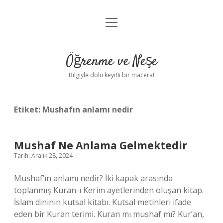
menüyü
Anasayfa
aç
Gizlilik Politikası
Öğrenme ve Neşe
Yasal Uyarı
Bilgiyle dolu keyifli bir macera!
Hakkımızda
Etiket:
Mushafın anlamı nedir
Mushaf Ne Anlama Gelmektedir
Tarih: Aralık 28, 2024
Mushaf’ın anlamı nedir? İki kapak arasında
toplanmış Kuran-ı Kerim ayetlerinden oluşan kitap.
İslam dininin kutsal kitabı. Kutsal metinleri ifade
eden bir Kuran terimi. Kuran mı mushaf mı? Kur’an,