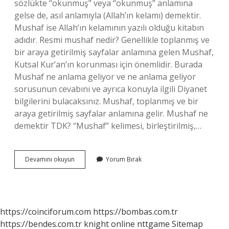
sözlükte “okunmuş” veya “okunmuş” anlamına
gelse de, asıl anlamıyla (Allah’ın kelamı) demektir.
Mushaf ise Allah’ın kelamının yazılı olduğu kitabın
adıdır. Resmi mushaf nedir? Genellikle toplanmış ve
bir araya getirilmiş sayfalar anlamına gelen Mushaf,
Kutsal Kur’an’ın korunması için önemlidir. Burada
Mushaf ne anlama geliyor ve ne anlama geliyor
sorusunun cevabını ve ayrıca konuyla ilgili Diyanet
bilgilerini bulacaksınız. Mushaf, toplanmış ve bir
araya getirilmiş sayfalar anlamına gelir. Mushaf ne
demektir TDK? “Mushaf” kelimesi, birleştirilmiş,…
Mushaf
Devamını okuyun
Yorum Bırak
Ne
Anlama
Gelmektedir
https://coinciforum.com
https://bombas.com.tr
https://bendes.com.tr
knight online
nttgame
Sitemap