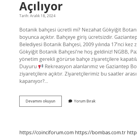
Açılıyor
Tarih: Aralık 18, 2024
Botanik bahçesi ücretli mi? Nezahat Gökyiğit Botanik
boyunca açıktır. Bahçeye giriş ücretsizdir. Gaziant
Belediyesi Botanik Bahçesi, 2009 yılında 17’nci kez 
Gökyiğit Botanik Bahçesi’ne hoş geldiniz! NGBB, Paza
yönetim gerekli görürse bahçe ziyaretçilere kapatıl
Duyuru
Rekreasyon alanlarımız ve Gaziantep Bota
ziyaretçilere açıktır. Ziyaretçilerimiz bu saatler ar
kapanıyor?…
Gaziantep
Devamını okuyun
Yorum Bırak
Botanik
Bahçesi
Saat
Kaçta
Açılıyor
https://coinciforum.com
https://bombas.com.tr
http