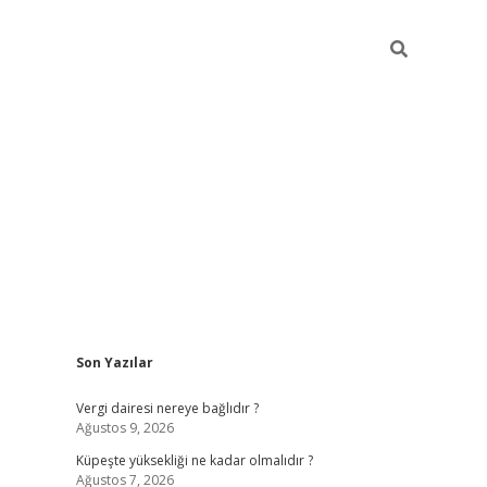
Sidebar
Son Yazılar
betexper güncel gir
Vergi dairesi nereye bağlıdır ?
Ağustos 9, 2026
Küpeşte yüksekliği ne kadar olmalıdır ?
Ağustos 7, 2026