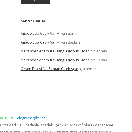
Son yorumlar
Anadoluda Geyik Var Mı
için
admin
Anadoluda Geyik Var Mı
için
Başkan
Mersinden Anamura Hangi Otobüs Gider
için
admin
Mersinden Anamura Hangi Otobüs Gider
için
Canan
Geven Bitkisi Ne Zaman Çiçek Açar
için
admin
06 0 726
Telegram: @karabul
vermektedir. Bu nedenle, sitedeki içerikleri proaktif olarak denetleme