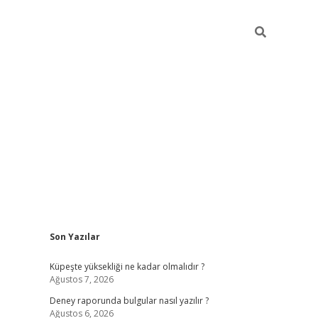
Sidebar
Son Yazılar
betexper güncel g
Küpeşte yüksekliği ne kadar olmalıdır ?
Ağustos 7, 2026
Deney raporunda bulgular nasıl yazılır ?
Ağustos 6, 2026