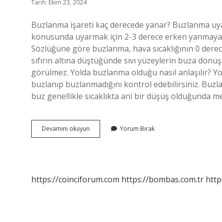
Tarih: Ekim 23, 2024
Buzlanma işareti kaç derecede yanar? Buzlanma uyar
konusunda uyarmak için 2-3 derece erken yanmaya 
Sözlüğüne göre buzlanma, hava sıcaklığının 0 derece
sıfırın altına düştüğünde sıvı yüzeylerin buza dönü
görülmez. Yolda buzlanma olduğu nasıl anlaşılır? Yo
buzlanıp buzlanmadığını kontrol edebilirsiniz. Buzla
buz genellikle sıcaklıkta ani bir düşüş olduğunda me
Buzlanma
Devamını okuyun
Yorum Bırak
Işareti
Kac
Derecede
Yanar
https://coinciforum.com
https://bombas.com.tr
http