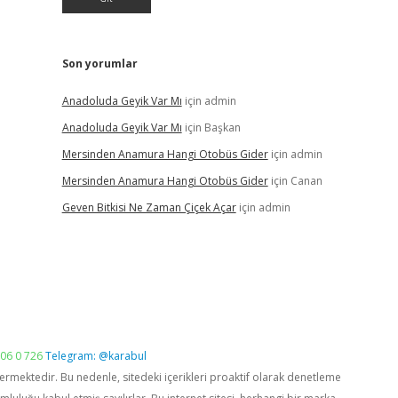
Son yorumlar
Anadoluda Geyik Var Mı
için
admin
Anadoluda Geyik Var Mı
için
Başkan
Mersinden Anamura Hangi Otobüs Gider
için
admin
Mersinden Anamura Hangi Otobüs Gider
için
Canan
Geven Bitkisi Ne Zaman Çiçek Açar
için
admin
06 0 726
Telegram: @karabul
vermektedir. Bu nedenle, sitedeki içerikleri proaktif olarak denetleme