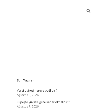
Sidebar
Son Yazılar
betexper güncel giri
Vergi dairesi nereye bağlıdır ?
Ağustos 9, 2026
Küpeşte yüksekliği ne kadar olmalıdır ?
Ağustos 7, 2026