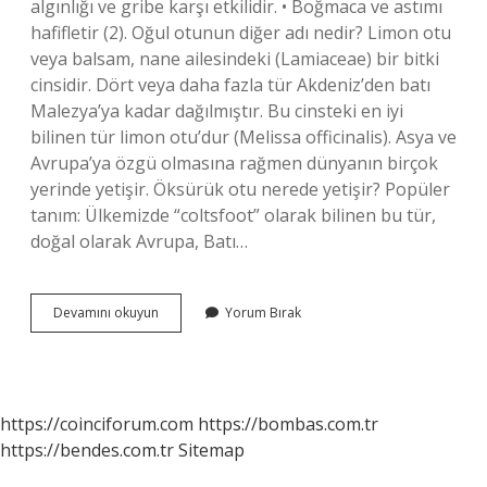
algınlığı ve gribe karşı etkilidir. • Boğmaca ve astımı
hafifletir (2). Oğul otunun diğer adı nedir? Limon otu
veya balsam, nane ailesindeki (Lamiaceae) bir bitki
cinsidir. Dört veya daha fazla tür Akdeniz’den batı
Malezya’ya kadar dağılmıştır. Bu cinsteki en iyi
bilinen tür limon otu’dur (Melissa officinalis). Asya ve
Avrupa’ya özgü olmasına rağmen dünyanın birçok
yerinde yetişir. Öksürük otu nerede yetişir? Popüler
tanım: Ülkemizde “coltsfoot” olarak bilinen bu tür,
doğal olarak Avrupa, Batı…
Öksürük
Devamını okuyun
Yorum Bırak
Otunun
Diğer
Adı
Nedir
https://coinciforum.com
https://bombas.com.tr
https://bendes.com.tr
Sitemap