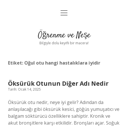
menüyü
Anasayfa
aç
Gizlilik Politikası
Öğrenme ve Neşe
Yasal Uyarı
Bilgiyle dolu keyifli bir macera!
Hakkımızda
Etiket:
Oğul otu hangi hastalıklara iyidir
Öksürük Otunun Diğer Adı Nedir
Tarih: Ocak 14, 2025
Öksürük otu nedir, neye iyi gelir? Adından da
anlaşılacağı gibi öksürük kesici, göğüs yumuşatıcı ve
balgam söktürücü özelliklere sahiptir. Kronik ve
akut bronşitlere karşı etkilidir. Bronşları açar. Soğuk