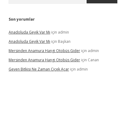
Son yorumlar
Anadoluda Geyik Var Mı
için
admin
Anadoluda Geyik Var Mı
için
Başkan
Mersinden Anamura Hangi Otobüs Gider
için
admin
Mersinden Anamura Hangi Otobüs Gider
için
Canan
Geven Bitkisi Ne Zaman Çiçek Açar
için
admin
üncel giriş