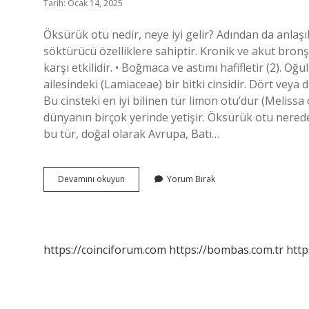
Tarih: Ocak 14, 2025
Öksürük otu nedir, neye iyi gelir? Adından da anlaş
söktürücü özelliklere sahiptir. Kronik ve akut bronşit
karşı etkilidir. • Boğmaca ve astımı hafifletir (2). 
ailesindeki (Lamiaceae) bir bitki cinsidir. Dört veya
Bu cinsteki en iyi bilinen tür limon otu’dur (Meliss
dünyanın birçok yerinde yetişir. Öksürük otu nerede
bu tür, doğal olarak Avrupa, Batı…
Öksürük
Devamını okuyun
Yorum Bırak
Otunun
Diğer
Adı
Nedir
https://coinciforum.com
https://bombas.com.tr
http