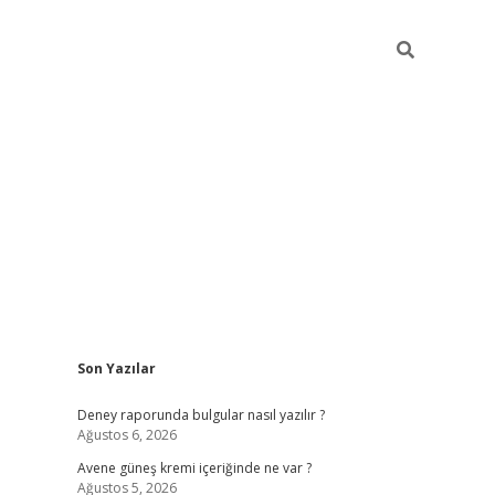
Sidebar
Son Yazılar
betexper güncel giri
Deney raporunda bulgular nasıl yazılır ?
Ağustos 6, 2026
Avene güneş kremi içeriğinde ne var ?
Ağustos 5, 2026