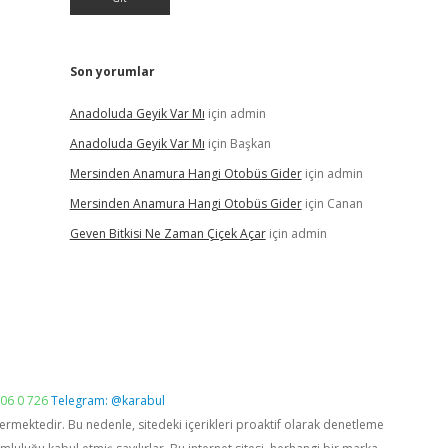
Son yorumlar
Anadoluda Geyik Var Mı
için
admin
Anadoluda Geyik Var Mı
için
Başkan
Mersinden Anamura Hangi Otobüs Gider
için
admin
Mersinden Anamura Hangi Otobüs Gider
için
Canan
Geven Bitkisi Ne Zaman Çiçek Açar
için
admin
06 0 726
Telegram: @karabul
vermektedir. Bu nedenle, sitedeki içerikleri proaktif olarak denetleme