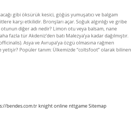
ılacağı gibi öksürük kesici, göğüs yumuşatıcı ve balgam
lere karşı etkilidir. Bronşları açar. Soğuk algınlığı ve gribe
Oğul otunun diğer adı nedir? Limon otu veya balsam, nane
 daha fazla tür Akdeniz’den batı Malezya’ya kadar dağılmıştır.
a officinalis). Asya ve Avrupa’ya özgü olmasına rağmen
 yetişir? Popüler tanım: Ülkemizde “coltsfoot” olarak bilinen
s://bendes.com.tr
knight online
nttgame
Sitemap