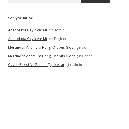
Son yorumlar
Anadoluda Geyik Var Mı
için
admin
Anadoluda Geyik Var Mı
için
Başkan
Mersinden Anamura Hangi Otobüs Gider
için
admin
Mersinden Anamura Hangi Otobüs Gider
için
Canan
Geven Bitkisi Ne Zaman Çiçek Açar
için
admin
güncel giriş