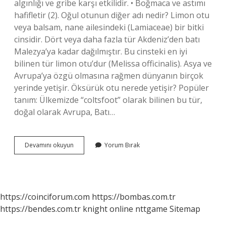
algınlığı ve gribe karşı etkilidir. • Boğmaca ve astımı
hafifletir (2). Oğul otunun diğer adı nedir? Limon otu
veya balsam, nane ailesindeki (Lamiaceae) bir bitki
cinsidir. Dört veya daha fazla tür Akdeniz’den batı
Malezya’ya kadar dağılmıştır. Bu cinsteki en iyi
bilinen tür limon otu’dur (Melissa officinalis). Asya ve
Avrupa’ya özgü olmasına rağmen dünyanın birçok
yerinde yetişir. Öksürük otu nerede yetişir? Popüler
tanım: Ülkemizde “coltsfoot” olarak bilinen bu tür,
doğal olarak Avrupa, Batı…
Öksürük
Devamını okuyun
Yorum Bırak
Otunun
Diğer
Adı
Nedir
https://coinciforum.com
https://bombas.com.tr
https://bendes.com.tr
knight online
nttgame
Sitemap