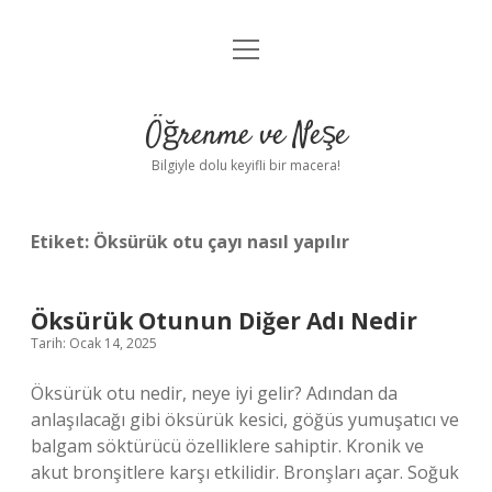
menüyü
Anasayfa
aç
Gizlilik Politikası
Öğrenme ve Neşe
Yasal Uyarı
Bilgiyle dolu keyifli bir macera!
Hakkımızda
Etiket:
Öksürük otu çayı nasıl yapılır
Öksürük Otunun Diğer Adı Nedir
Tarih: Ocak 14, 2025
Öksürük otu nedir, neye iyi gelir? Adından da
anlaşılacağı gibi öksürük kesici, göğüs yumuşatıcı ve
balgam söktürücü özelliklere sahiptir. Kronik ve
akut bronşitlere karşı etkilidir. Bronşları açar. Soğuk