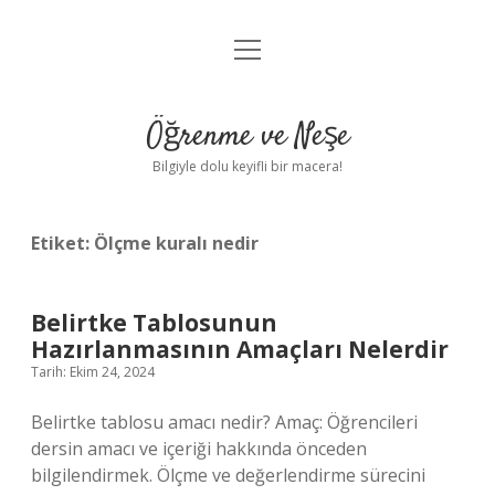
menüyü
Anasayfa
aç
Gizlilik Politikası
Öğrenme ve Neşe
Yasal Uyarı
Bilgiyle dolu keyifli bir macera!
Hakkımızda
Etiket:
Ölçme kuralı nedir
Belirtke Tablosunun
Hazırlanmasının Amaçları Nelerdir
Tarih: Ekim 24, 2024
Belirtke tablosu amacı nedir? Amaç: Öğrencileri
dersin amacı ve içeriği hakkında önceden
bilgilendirmek. Ölçme ve değerlendirme sürecini