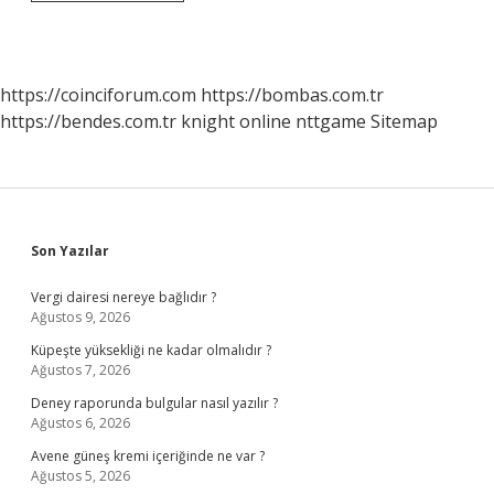
Tablosunun
Hazırlanmasının
Amaçları
Nelerdir
https://coinciforum.com
https://bombas.com.tr
https://bendes.com.tr
knight online
nttgame
Sitemap
Sidebar
Son Yazılar
Vergi dairesi nereye bağlıdır ?
Ağustos 9, 2026
Küpeşte yüksekliği ne kadar olmalıdır ?
Ağustos 7, 2026
Deney raporunda bulgular nasıl yazılır ?
Ağustos 6, 2026
Avene güneş kremi içeriğinde ne var ?
Ağustos 5, 2026