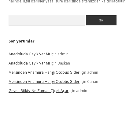
halinde, ilgili içerikler yasal süre içerisinde sitemizden kaldırılacaktır.
Arama
Son yorumlar
Anadoluda Geyik Var Mı
için
admin
Anadoluda Geyik Var Mı
için
Başkan
Mersinden Anamura Hangi Otobüs Gider
için
admin
Mersinden Anamura Hangi Otobüs Gider
için
Canan
Geven Bitkisi Ne Zaman Çiçek Açar
için
admin