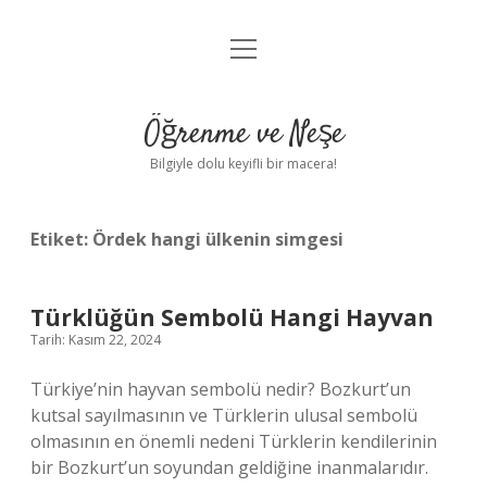
menüyü
Anasayfa
aç
Gizlilik Politikası
Öğrenme ve Neşe
Yasal Uyarı
Bilgiyle dolu keyifli bir macera!
Hakkımızda
Etiket:
Ördek hangi ülkenin simgesi
Türklüğün Sembolü Hangi Hayvan
Tarih: Kasım 22, 2024
Türkiye’nin hayvan sembolü nedir? Bozkurt’un
kutsal sayılmasının ve Türklerin ulusal sembolü
olmasının en önemli nedeni Türklerin kendilerinin
bir Bozkurt’un soyundan geldiğine inanmalarıdır.