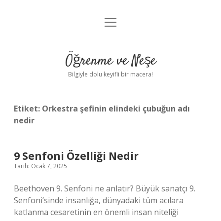
menüyü
Anasayfa
aç
Gizlilik Politikası
Öğrenme ve Neşe
Yasal Uyarı
Bilgiyle dolu keyifli bir macera!
Hakkımızda
Etiket:
Orkestra şefinin elindeki çubuğun adı
nedir
9 Senfoni Özelliği Nedir
Tarih: Ocak 7, 2025
Beethoven 9. Senfoni ne anlatır? Büyük sanatçı 9.
Senfoni’sinde insanlığa, dünyadaki tüm acılara
katlanma cesaretinin en önemli insan niteliği