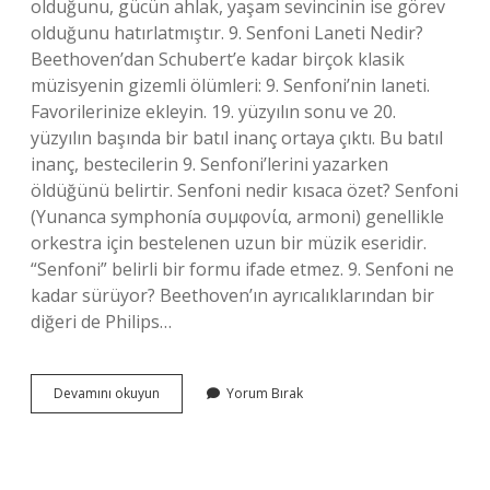
olduğunu, gücün ahlak, yaşam sevincinin ise görev
olduğunu hatırlatmıştır. 9. Senfoni Laneti Nedir?
Beethoven’dan Schubert’e kadar birçok klasik
müzisyenin gizemli ölümleri: 9. Senfoni’nin laneti.
Favorilerinize ekleyin. 19. yüzyılın sonu ve 20.
yüzyılın başında bir batıl inanç ortaya çıktı. Bu batıl
inanç, bestecilerin 9. Senfoni’lerini yazarken
öldüğünü belirtir. Senfoni nedir kısaca özet? Senfoni
(Yunanca symphonía συμφονία, armoni) genellikle
orkestra için bestelenen uzun bir müzik eseridir.
“Senfoni” belirli bir formu ifade etmez. 9. Senfoni ne
kadar sürüyor? Beethoven’ın ayrıcalıklarından bir
diğeri de Philips…
9
Devamını okuyun
Yorum Bırak
Senfoni
Özelliği
Nedir