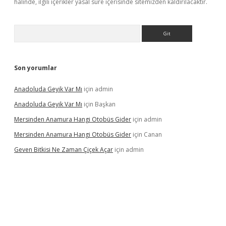
halinde, ilgili içerikler yasal süre içerisinde sitemizden kaldırılacaktır.
Arama
Son yorumlar
Anadoluda Geyik Var Mı
için
admin
Anadoluda Geyik Var Mı
için
Başkan
Mersinden Anamura Hangi Otobüs Gider
için
admin
Mersinden Anamura Hangi Otobüs Gider
için
Canan
Geven Bitkisi Ne Zaman Çiçek Açar
için
admin