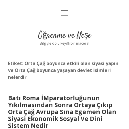
menüyü
Anasayfa
aç
Gizlilik Politikası
Öğrenme ve Neşe
Yasal Uyarı
Bilgiyle dolu keyifli bir macera!
Hakkımızda
Etiket:
Orta Çağ boyunca etkili olan siyasi yapın
ve Orta Çağ boyunca yaşayan devlet isimleri
nelerdir
Batı Roma İMparatorluğunun
Yıkılmasından Sonra Ortaya Çıkıp
Orta Çağ Avrupa Sına Egemen Olan
Siyasi Ekonomik Sosyal Ve Dini
Sistem Nedir