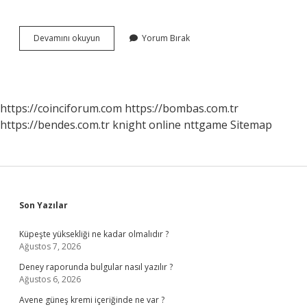
Batı
Devamını okuyun
Yorum Bırak
Roma
İMparatorluğunun
Yıkılmasından
Sonra
Ortaya
https://coinciforum.com
https://bombas.com.tr
Çıkıp
https://bendes.com.tr
knight online
nttgame
Sitemap
Orta
Çağ
Avrupa
Sına
Egemen
Olan
Siyasi
Sidebar
Son Yazılar
Ekonomik
Sosyal
Küpeşte yüksekliği ne kadar olmalıdır ?
Ve
Ağustos 7, 2026
Dini
Sistem
Deney raporunda bulgular nasıl yazılır ?
Nedir
Ağustos 6, 2026
Avene güneş kremi içeriğinde ne var ?