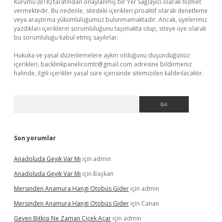
Kurumu (BTK) tarafından onaylanmış bir Yer Sağlayıcı olarak hizmet
vermektedir. Bu nedenle, sitedeki içerikleri proaktif olarak denetleme
veya araştırma yükümlülüğümüz bulunmamaktadır. Ancak, üyelerimiz
yazdıkları içeriklerin sorumluluğunu taşımakta olup, siteye üye olarak
bu sorumluluğu kabul etmiş sayılırlar.
Hukuka ve yasal düzenlemelere aykırı olduğunu düşündüğünüz
içerikleri,
backlinkpanelicomtr@gmail.com
adresine bildirmeniz
halinde, ilgili içerikler yasal süre içerisinde sitemizden kaldırılacaktır.
Arama
Son yorumlar
Anadoluda Geyik Var Mı
için
admin
Anadoluda Geyik Var Mı
için
Başkan
Mersinden Anamura Hangi Otobüs Gider
için
admin
Mersinden Anamura Hangi Otobüs Gider
için
Canan
Geven Bitkisi Ne Zaman Çiçek Açar
için
admin