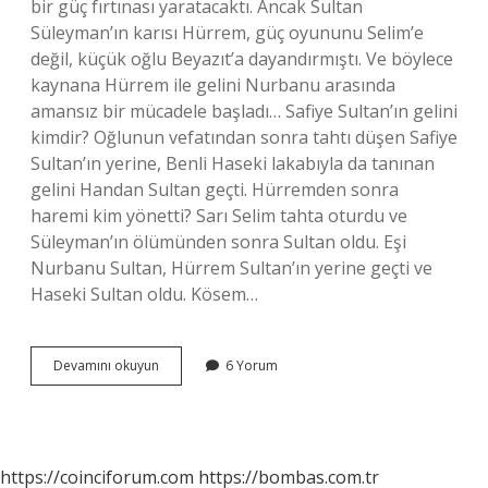
bir güç fırtınası yaratacaktı. Ancak Sultan
Süleyman’ın karısı Hürrem, güç oyununu Selim’e
değil, küçük oğlu Beyazıt’a dayandırmıştı. Ve böylece
kaynana Hürrem ile gelini Nurbanu arasında
amansız bir mücadele başladı… Safiye Sultan’ın gelini
kimdir? Oğlunun vefatından sonra tahtı düşen Safiye
Sultan’ın yerine, Benli Haseki lakabıyla da tanınan
gelini Handan Sultan geçti. Hürremden sonra
haremi kim yönetti? Sarı Selim tahta oturdu ve
Süleyman’ın ölümünden sonra Sultan oldu. Eşi
Nurbanu Sultan, Hürrem Sultan’ın yerine geçti ve
Haseki Sultan oldu. Kösem…
Hürrem
Devamını okuyun
6 Yorum
Sultanın
Gelini
Kimdir
https://coinciforum.com
https://bombas.com.tr