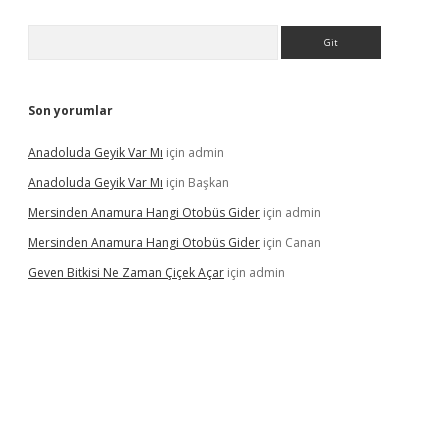
Arama
Son yorumlar
Anadoluda Geyik Var Mı
için
admin
Anadoluda Geyik Var Mı
için
Başkan
Mersinden Anamura Hangi Otobüs Gider
için
admin
Mersinden Anamura Hangi Otobüs Gider
için
Canan
Geven Bitkisi Ne Zaman Çiçek Açar
için
admin
ncel giriş