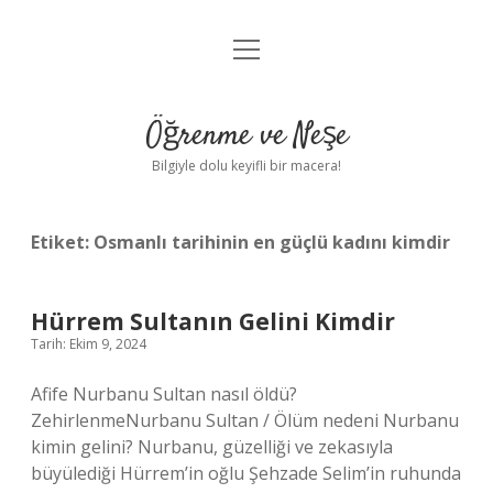
menüyü
Anasayfa
aç
Gizlilik Politikası
Öğrenme ve Neşe
Yasal Uyarı
Bilgiyle dolu keyifli bir macera!
Hakkımızda
Etiket:
Osmanlı tarihinin en güçlü kadını kimdir
Hürrem Sultanın Gelini Kimdir
Tarih: Ekim 9, 2024
Afife Nurbanu Sultan nasıl öldü?
ZehirlenmeNurbanu Sultan / Ölüm nedeni Nurbanu
kimin gelini? Nurbanu, güzelliği ve zekasıyla
büyülediği Hürrem’in oğlu Şehzade Selim’in ruhunda