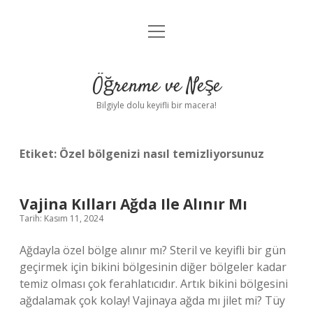
menüyü
Anasayfa
aç
Gizlilik Politikası
Öğrenme ve Neşe
Yasal Uyarı
Bilgiyle dolu keyifli bir macera!
Hakkımızda
Etiket:
Özel bölgenizi nasıl temizliyorsunuz
Vajina Kılları Ağda Ile Alınır Mı
Tarih: Kasım 11, 2024
Ağdayla özel bölge alınır mı? Steril ve keyifli bir gün
geçirmek için bikini bölgesinin diğer bölgeler kadar
temiz olması çok ferahlatıcıdır. Artık bikini bölgesini
ağdalamak çok kolay! Vajinaya ağda mı jilet mi? Tüy