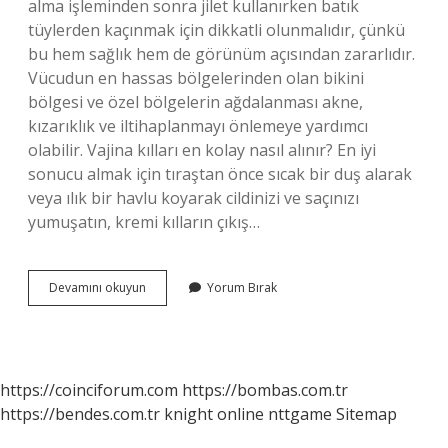
alma işleminden sonra jilet kullanırken batık
tüylerden kaçınmak için dikkatli olunmalıdır, çünkü
bu hem sağlık hem de görünüm açısından zararlıdır.
Vücudun en hassas bölgelerinden olan bikini
bölgesi ve özel bölgelerin ağdalanması akne,
kızarıklık ve iltihaplanmayı önlemeye yardımcı
olabilir. Vajina kılları en kolay nasıl alınır? En iyi
sonucu almak için tıraştan önce sıcak bir duş alarak
veya ılık bir havlu koyarak cildinizi ve saçınızı
yumuşatın, kremi kılların çıkış…
Vajina
Devamını okuyun
Yorum Bırak
Kılları
Ağda
Ile
Alınır
Mı
https://coinciforum.com
https://bombas.com.tr
https://bendes.com.tr
knight online
nttgame
Sitemap