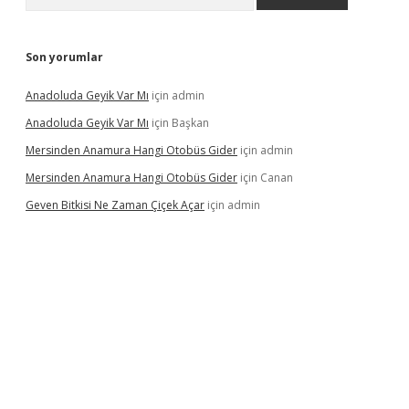
Son yorumlar
Anadoluda Geyik Var Mı
için
admin
Anadoluda Geyik Var Mı
için
Başkan
Mersinden Anamura Hangi Otobüs Gider
için
admin
Mersinden Anamura Hangi Otobüs Gider
için
Canan
Geven Bitkisi Ne Zaman Çiçek Açar
için
admin
ncel giriş