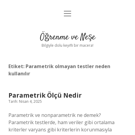
menüyü
Anasayfa
aç
Gizlilik Politikası
Öğrenme ve Neşe
Yasal Uyarı
Bilgiyle dolu keyifli bir macera!
Hakkımızda
Etiket:
Parametrik olmayan testler neden
kullanılır
Parametrik Ölçü Nedir
Tarih: Nisan 4, 2025
Parametrik ve nonparametrik ne demek?
Parametrik testlerde, ham veriler gibi ortalama
kriterler varyans gibi kriterlerin korunmasıyla